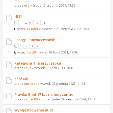
przez
ella
» środa 15 grudnia 2004, 13:36
HI FI
...
1
9
10
11
przez
ks-rider
» niedziela 21 sierpnia 2022, 08:09
Postęp i nowoczesność
1
2
3
4
przez
Cyryl8
» piątek 02 lipca 2021, 17:09
Kategoria T, a przyczepka
przez
linus
» wtorek 02 lipca 2013, 20:49
Żarówki
przez
turnerka
» wtorek 02 grudnia 2025, 11:08
Prawko B od 17 lat na horyzoncie
przez
szofer80
» poniedziałek 26 sierpnia 2024, 12:41
Wyrejestrowanie auta