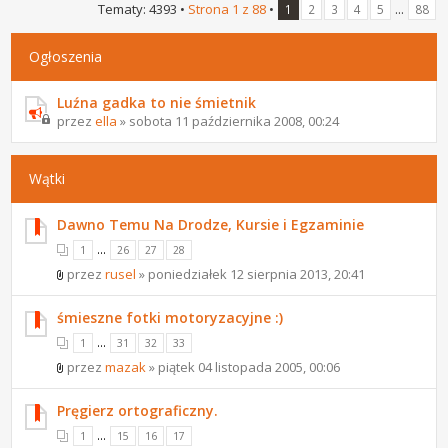
Tematy: 4393 •
Strona
1
z
88
•
...
1
2
3
4
5
88
Ogłoszenia
Luźna gadka to nie śmietnik
przez
ella
» sobota 11 października 2008, 00:24
Wątki
Dawno Temu Na Drodze, Kursie i Egzaminie
...
1
26
27
28
przez
rusel
» poniedziałek 12 sierpnia 2013, 20:41
śmieszne fotki motoryzacyjne :)
...
1
31
32
33
przez
mazak
» piątek 04 listopada 2005, 00:06
Pręgierz ortograficzny.
...
1
15
16
17