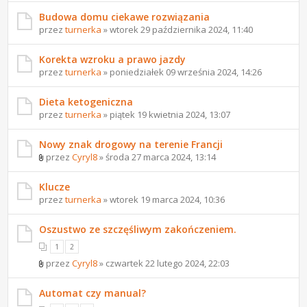
Budowa domu ciekawe rozwiązania
przez
turnerka
» wtorek 29 października 2024, 11:40
Korekta wzroku a prawo jazdy
przez
turnerka
» poniedziałek 09 września 2024, 14:26
Dieta ketogeniczna
przez
turnerka
» piątek 19 kwietnia 2024, 13:07
Nowy znak drogowy na terenie Francji
przez
Cyryl8
» środa 27 marca 2024, 13:14
Klucze
przez
turnerka
» wtorek 19 marca 2024, 10:36
Oszustwo ze szczęśliwym zakończeniem.
1
2
przez
Cyryl8
» czwartek 22 lutego 2024, 22:03
Automat czy manual?