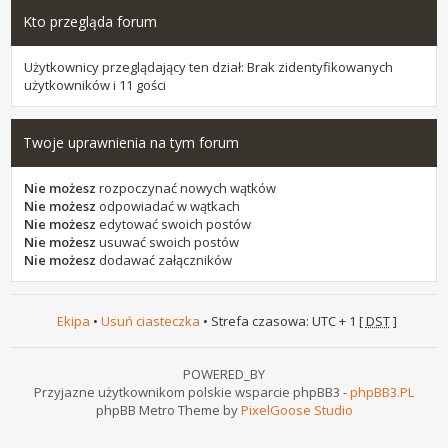
Kto przegląda forum
Użytkownicy przeglądający ten dział: Brak zidentyfikowanych
użytkowników i 11 gości
Twoje uprawnienia na tym forum
Nie możesz
rozpoczynać nowych wątków
Nie możesz
odpowiadać w wątkach
Nie możesz
edytować swoich postów
Nie możesz
usuwać swoich postów
Nie możesz
dodawać załączników
Ekipa
•
Usuń ciasteczka
• Strefa czasowa: UTC + 1 [
DST
]
POWERED_BY
Przyjazne użytkownikom polskie wsparcie phpBB3 -
phpBB3.PL
phpBB Metro Theme by
PixelGoose Studio