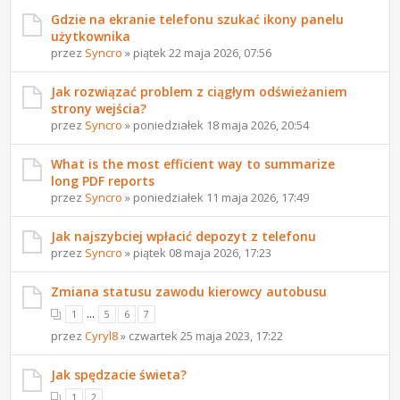
Gdzie na ekranie telefonu szukać ikony panelu
użytkownika
przez
Syncro
» piątek 22 maja 2026, 07:56
Jak rozwiązać problem z ciągłym odświeżaniem
strony wejścia?
przez
Syncro
» poniedziałek 18 maja 2026, 20:54
What is the most efficient way to summarize
long PDF reports
przez
Syncro
» poniedziałek 11 maja 2026, 17:49
Jak najszybciej wpłacić depozyt z telefonu
przez
Syncro
» piątek 08 maja 2026, 17:23
Zmiana statusu zawodu kierowcy autobusu
...
1
5
6
7
przez
Cyryl8
» czwartek 25 maja 2023, 17:22
Jak spędzacie świeta?
1
2