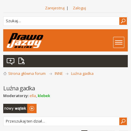
Zarejestruj
|
Zaloguj
Strona główna forum
INNE
Luźna gadka
Luźna gadka
Moderatorzy:
ella
,
klebek
Napisz wątek