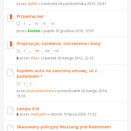
przez
dylek
» niedziela 04 października 2015, 20:41
Przywitaj się!
...
1
14
15
16
przez
klebek
» piątek 30 grudnia 2016, 12:07
Propozycje, zażalenia, ostrzeżenia i bany
...
1
165
166
167
przez
ella
» czwartek 02 lutego 2012, 22:12
Kupiłem auto na zaniżoną umowę, co z
podatkiem ?
1
2
przez
kursantochota
» poniedziałek 03 lutego 2014,
15:55
Lampa V16
przez
maryann
» wtorek 14 lipca 2026, 11:32
Skasowany policyjny Mustang pod Radomiem