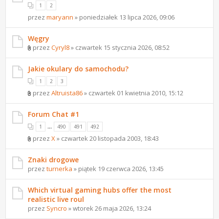
1
2
przez
maryann
» poniedziałek 13 lipca 2026, 09:06
Węgry
przez
Cyryl8
» czwartek 15 stycznia 2026, 08:52
Jakie okulary do samochodu?
1
2
3
przez
Altruista86
» czwartek 01 kwietnia 2010, 15:12
Forum Chat #1
...
1
490
491
492
przez
X
» czwartek 20 listopada 2003, 18:43
Znaki drogowe
przez
turnerka
» piątek 19 czerwca 2026, 13:45
Which virtual gaming hubs offer the most
realistic live roul
przez
Syncro
» wtorek 26 maja 2026, 13:24