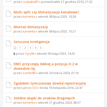
przez
czubaka87
» poniedziałek 27 grudnia 2010, 21:32
Multi split czy klimatyzacja kanałowa?
przez
turnerka
» wtorek 08 lipca 2025, 10:28
Montaż klimatyzacji
przez
turnerka
» wtorek 08 lipca 2025, 10:21
Sztuczna Inteligencja
1
2
3
4
5
przez
Cyryl8
» wtorek 09 maja 2023, 14:25
DMC przyczepy lekkiej a pozycja O.2 w
dowodzie rej.
przez
szofer80
» wtorek 26 marca 2024, 01:10
Zgubiłem tymczasowy dowód rejestracyjny
przez
jaross123
» środa 16 listopada 2016, 22:47
Solidne słupki do znaków drogowych
przez
turnerka
» wtorek 31 grudnia 2024, 08:37