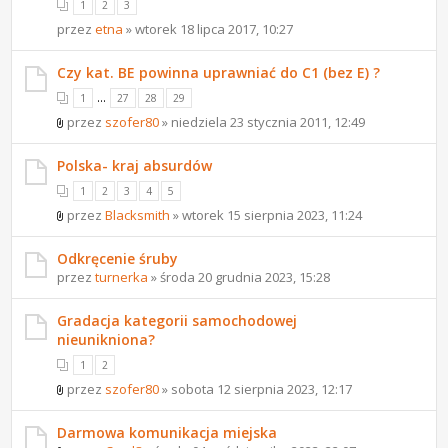
1
2
3
przez
etna
» wtorek 18 lipca 2017, 10:27
Czy kat. BE powinna uprawniać do C1 (bez E) ?
...
1
27
28
29
przez
szofer80
» niedziela 23 stycznia 2011, 12:49
Polska- kraj absurdów
1
2
3
4
5
przez
Blacksmith
» wtorek 15 sierpnia 2023, 11:24
Odkręcenie śruby
przez
turnerka
» środa 20 grudnia 2023, 15:28
Gradacja kategorii samochodowej
nieunikniona?
1
2
przez
szofer80
» sobota 12 sierpnia 2023, 12:17
Darmowa komunikacja miejska