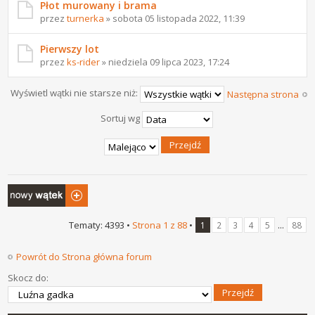
Płot murowany i brama
przez
turnerka
» sobota 05 listopada 2022, 11:39
Pierwszy lot
przez
ks-rider
» niedziela 09 lipca 2023, 17:24
Wyświetl wątki nie starsze niż:
Następna strona
Sortuj wg
Napisz wątek
Tematy: 4393 •
Strona
1
z
88
•
...
1
2
3
4
5
88
Powrót do Strona główna forum
Skocz do: