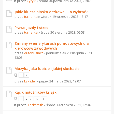
przez
Cyryl8
» środa 04 października 2023, 22:07
Jakie klucze płasko oczkowe . Co wybrać?
przez
turnerka
» wtorek 19 września 2023, 13:17
Prawo jazdy i stres
przez
turnerka
» środa 30 sierpnia 2023, 09:53
Zmiany w emeryturach pomostowych dla
kierowców zawodowych
przez
Autobusiarz
» poniedziałek 28 sierpnia 2023,
13:03
Muzyka jaka lubicie i jakiej sluchacie
1
2
przez
ks-rider
» piątek 24 marca 2023, 19:07
Kącik miłośników książki
...
1
9
10
11
przez
Blacksmith
» środa 30 czerwca 2021, 22:04