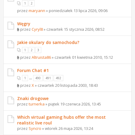
1
2
przez
maryann
» poniedziałek 13 lipca 2026, 09:06
Węgry
przez
Cyryl8
» czwartek 15 stycznia 2026, 08:52
Jakie okulary do samochodu?
1
2
3
przez
Altruista86
» czwartek 01 kwietnia 2010, 15:12
Forum Chat #1
...
1
490
491
492
przez
X
» czwartek 20 listopada 2003, 18:43
Znaki drogowe
przez
turnerka
» piątek 19 czerwca 2026, 13:45
Which virtual gaming hubs offer the most
realistic live roul
przez
Syncro
» wtorek 26 maja 2026, 13:24