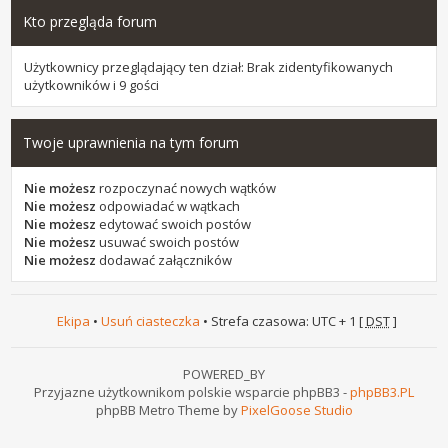
Kto przegląda forum
Użytkownicy przeglądający ten dział: Brak zidentyfikowanych
użytkowników i 9 gości
Twoje uprawnienia na tym forum
Nie możesz
rozpoczynać nowych wątków
Nie możesz
odpowiadać w wątkach
Nie możesz
edytować swoich postów
Nie możesz
usuwać swoich postów
Nie możesz
dodawać załączników
Ekipa
•
Usuń ciasteczka
• Strefa czasowa: UTC + 1 [
DST
]
POWERED_BY
Przyjazne użytkownikom polskie wsparcie phpBB3 -
phpBB3.PL
phpBB Metro Theme by
PixelGoose Studio