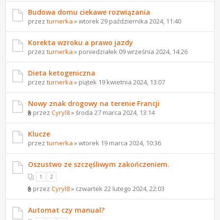
Budowa domu ciekawe rozwiązania
przez
turnerka
» wtorek 29 października 2024, 11:40
Korekta wzroku a prawo jazdy
przez
turnerka
» poniedziałek 09 września 2024, 14:26
Dieta ketogeniczna
przez
turnerka
» piątek 19 kwietnia 2024, 13:07
Nowy znak drogowy na terenie Francji
przez
Cyryl8
» środa 27 marca 2024, 13:14
Klucze
przez
turnerka
» wtorek 19 marca 2024, 10:36
Oszustwo ze szczęśliwym zakończeniem.
1
2
przez
Cyryl8
» czwartek 22 lutego 2024, 22:03
Automat czy manual?