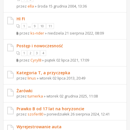
przez
ella
» środa 15 grudnia 2004, 13:36
HI FI
...
1
9
10
11
przez
ks-rider
» niedziela 21 sierpnia 2022, 08:09
Postęp i nowoczesność
1
2
3
4
przez
Cyryl8
» piątek 02 lipca 2021, 17:09
Kategoria T, a przyczepka
przez
linus
» wtorek 02 lipca 2013, 20:49
Żarówki
przez
turnerka
» wtorek 02 grudnia 2025, 11:08
Prawko B od 17 lat na horyzoncie
przez
szofer80
» poniedziałek 26 sierpnia 2024, 12:41
Wyrejestrowanie auta