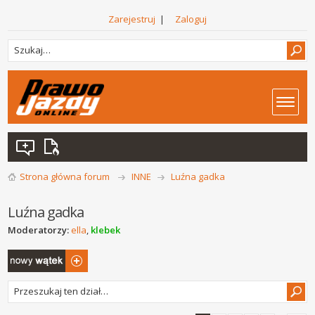
Zarejestruj
|
Zaloguj
Strona główna forum
INNE
Luźna gadka
Luźna gadka
Moderatorzy:
ella
,
klebek
Napisz wątek