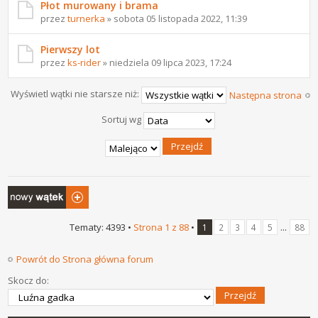
Płot murowany i brama
przez
turnerka
» sobota 05 listopada 2022, 11:39
Pierwszy lot
przez
ks-rider
» niedziela 09 lipca 2023, 17:24
Wyświetl wątki nie starsze niż:
Następna strona
Sortuj wg
Napisz wątek
Tematy: 4393 •
Strona
1
z
88
•
...
1
2
3
4
5
88
Powrót do Strona główna forum
Skocz do: