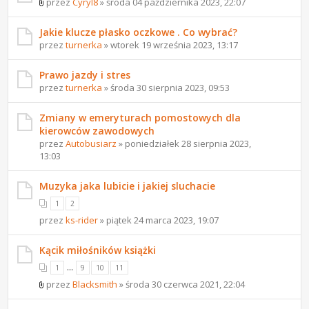
przez
Cyryl8
» środa 04 października 2023, 22:07
Jakie klucze płasko oczkowe . Co wybrać?
przez
turnerka
» wtorek 19 września 2023, 13:17
Prawo jazdy i stres
przez
turnerka
» środa 30 sierpnia 2023, 09:53
Zmiany w emeryturach pomostowych dla
kierowców zawodowych
przez
Autobusiarz
» poniedziałek 28 sierpnia 2023,
13:03
Muzyka jaka lubicie i jakiej sluchacie
1
2
przez
ks-rider
» piątek 24 marca 2023, 19:07
Kącik miłośników książki
...
1
9
10
11
przez
Blacksmith
» środa 30 czerwca 2021, 22:04