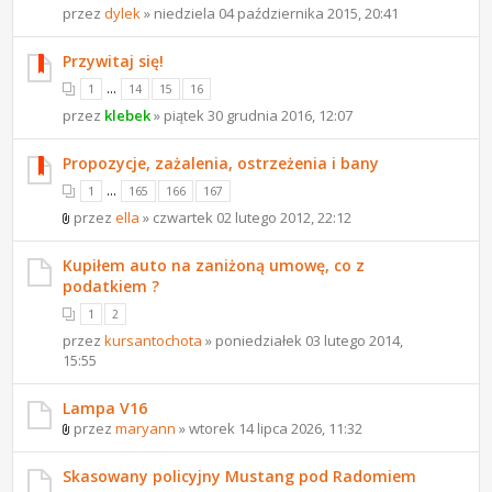
przez
dylek
» niedziela 04 października 2015, 20:41
Przywitaj się!
...
1
14
15
16
przez
klebek
» piątek 30 grudnia 2016, 12:07
Propozycje, zażalenia, ostrzeżenia i bany
...
1
165
166
167
przez
ella
» czwartek 02 lutego 2012, 22:12
Kupiłem auto na zaniżoną umowę, co z
podatkiem ?
1
2
przez
kursantochota
» poniedziałek 03 lutego 2014,
15:55
Lampa V16
przez
maryann
» wtorek 14 lipca 2026, 11:32
Skasowany policyjny Mustang pod Radomiem