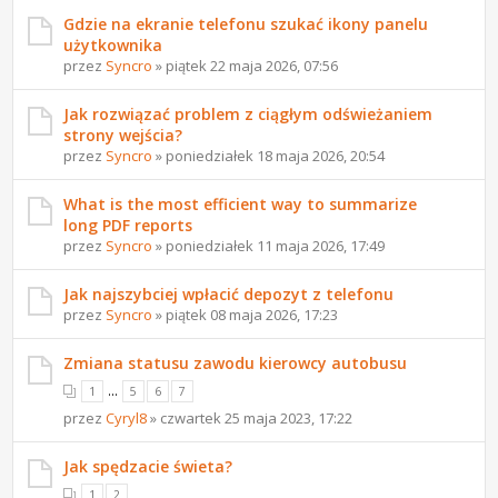
Gdzie na ekranie telefonu szukać ikony panelu
użytkownika
przez
Syncro
» piątek 22 maja 2026, 07:56
Jak rozwiązać problem z ciągłym odświeżaniem
strony wejścia?
przez
Syncro
» poniedziałek 18 maja 2026, 20:54
What is the most efficient way to summarize
long PDF reports
przez
Syncro
» poniedziałek 11 maja 2026, 17:49
Jak najszybciej wpłacić depozyt z telefonu
przez
Syncro
» piątek 08 maja 2026, 17:23
Zmiana statusu zawodu kierowcy autobusu
...
1
5
6
7
przez
Cyryl8
» czwartek 25 maja 2023, 17:22
Jak spędzacie świeta?
1
2