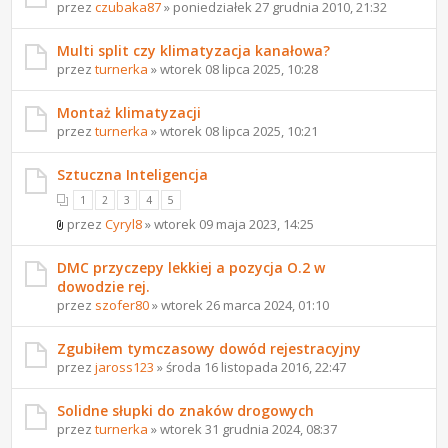
przez
czubaka87
» poniedziałek 27 grudnia 2010, 21:32
Multi split czy klimatyzacja kanałowa?
przez
turnerka
» wtorek 08 lipca 2025, 10:28
Montaż klimatyzacji
przez
turnerka
» wtorek 08 lipca 2025, 10:21
Sztuczna Inteligencja
1
2
3
4
5
przez
Cyryl8
» wtorek 09 maja 2023, 14:25
DMC przyczepy lekkiej a pozycja O.2 w
dowodzie rej.
przez
szofer80
» wtorek 26 marca 2024, 01:10
Zgubiłem tymczasowy dowód rejestracyjny
przez
jaross123
» środa 16 listopada 2016, 22:47
Solidne słupki do znaków drogowych
przez
turnerka
» wtorek 31 grudnia 2024, 08:37