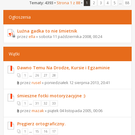
Tematy: 4393 •
Strona
1
z
88
•
...
1
2
3
4
5
88
Ogłoszenia
Luźna gadka to nie śmietnik
przez
ella
» sobota 11 października 2008, 00:24
Wątki
Dawno Temu Na Drodze, Kursie i Egzaminie
...
1
26
27
28
przez
rusel
» poniedziałek 12 sierpnia 2013, 20:41
śmieszne fotki motoryzacyjne :)
...
1
31
32
33
przez
mazak
» piątek 04 listopada 2005, 00:06
Pręgierz ortograficzny.
...
1
15
16
17