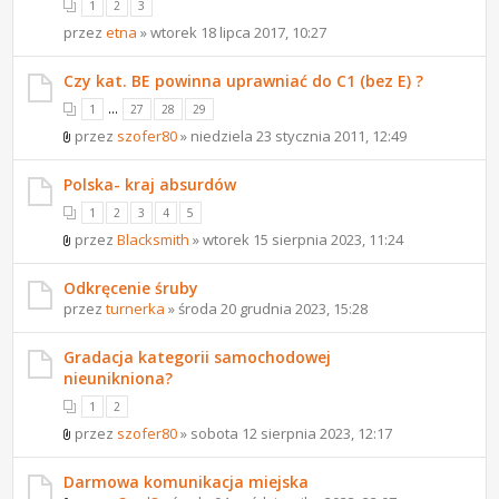
1
2
3
przez
etna
» wtorek 18 lipca 2017, 10:27
Czy kat. BE powinna uprawniać do C1 (bez E) ?
...
1
27
28
29
przez
szofer80
» niedziela 23 stycznia 2011, 12:49
Polska- kraj absurdów
1
2
3
4
5
przez
Blacksmith
» wtorek 15 sierpnia 2023, 11:24
Odkręcenie śruby
przez
turnerka
» środa 20 grudnia 2023, 15:28
Gradacja kategorii samochodowej
nieunikniona?
1
2
przez
szofer80
» sobota 12 sierpnia 2023, 12:17
Darmowa komunikacja miejska