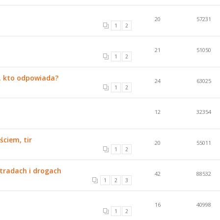
20
57231
1
2
21
51050
1
2
, kto odpowiada?
24
63025
1
2
12
32354
ciem, tir
20
55011
1
2
tradach i drogach
42
88532
1
2
3
16
40998
1
2