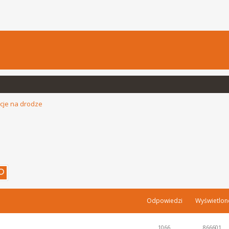
cje na drodze
Odpowiedzi
Wyświetlon
1066
866601