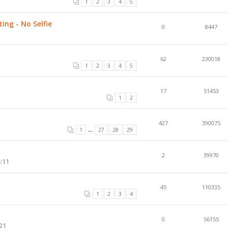
1
2
3
4
5
ng - No Selfie
0
8447
62
230018
1
2
3
4
5
17
51453
1
2
427
390075
...
1
27
28
29
2
39970
:11
45
110335
1
2
3
4
0
56155
21