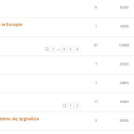
9
30390
h w Europie
1
16999
87
136883
...
1
4
5
6
7
25503
7
24896
17
54484
1
2
eniu się sygnaliza
3
20008