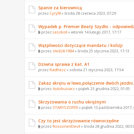
Spanie za kierownicą
przez
Cyryl8
» środa 28 czerwca 2023, 07:29
Wypadek p. Premier Beaty Szydło - odpowied
przez
LeszkoII
» wtorek 14 lutego 2017, 17:17
Wątpliwości dotyczące mandatu / kolizji
przez
sledzik1984
» środa 25 stycznia 2023, 17:13
Dziwna sprawa z kat. A1
przez
Radhezz
» sobota 21 stycznia 2023, 17:54
Zakaz skrętu w lewo,połączenie dwóch jezdni.
przez
Autobusiarz
» piątek 23 grudnia 2022, 01:05
Skrzyżowania o ruchu okrężnym
przez
STARYSZOFER
» piątek 13 października 2017, 
Czy to jest skrzyżowanie równorzędne
przez
RossoneriDevil
» środa 28 grudnia 2022, 00:5