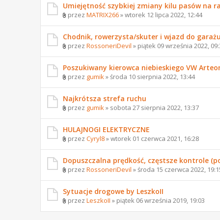
Umiejętność szybkiej zmiany kilu pasów na r
przez
MATRIX266
» wtorek 12 lipca 2022, 12:44
Chodnik, rowerzysta/skuter i wjazd do garażu
przez
RossoneriDevil
» piątek 09 września 2022, 09:
Poszukiwany kierowca niebieskiego VW Arteo
przez
gumik
» środa 10 sierpnia 2022, 13:44
Najkrótsza strefa ruchu
przez
gumik
» sobota 27 sierpnia 2022, 13:37
HULAJNOGI ELEKTRYCZNE
przez
Cyryl8
» wtorek 01 czerwca 2021, 16:28
Dopuszczalna prędkość, częstsze kontrole (p
przez
RossoneriDevil
» środa 15 czerwca 2022, 19:1
Sytuacje drogowe by LeszkoII
przez
LeszkoII
» piątek 06 września 2019, 19:03