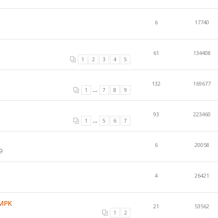
6
17740
61
134408
1
2
3
4
5
132
169677
...
1
7
8
9
93
223460
...
1
5
6
7
6
20058
9
4
26421
 MPK
21
53562
1
2