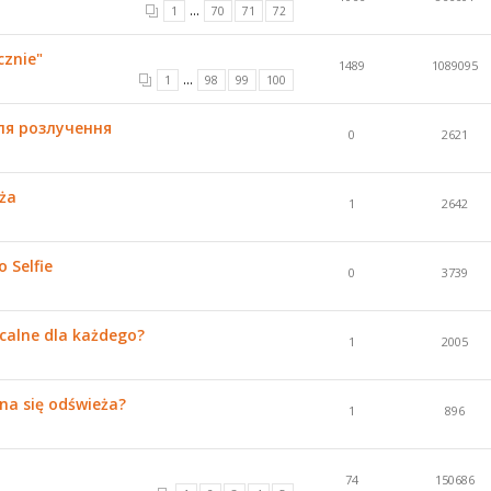
...
1
70
71
72
cznie"
1489
1089095
...
1
98
99
100
ля розлучення
0
2621
eża
1
2642
 Selfie
0
3739
calne dla każdego?
1
2005
na się odświeża?
1
896
74
150686