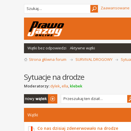
Zaawansowane
Wątki bez odpowiedzi
Aktywne wątki
Strona główna forum
SURVIVAL DROGOWY
Sytua
Sytuacje na drodze
Moderatorzy:
dylek
,
ella
,
klebek
Napisz wątek
Wątki
Co nas dzisiaj zdenerwowało na drodze