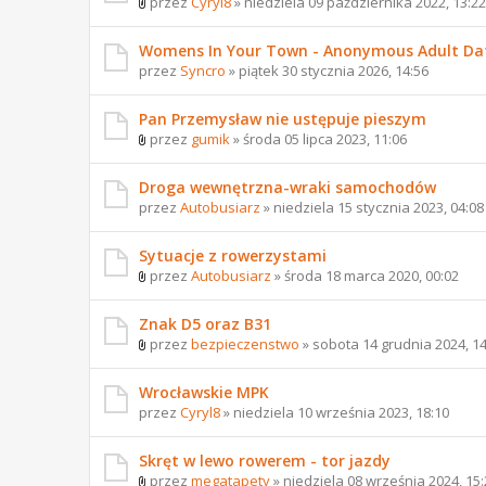
przez
Cyryl8
» niedziela 09 października 2022, 13:22
Womens In Your Town - Anonymous Adult Dati
przez
Syncro
» piątek 30 stycznia 2026, 14:56
Pan Przemysław nie ustępuje pieszym
przez
gumik
» środa 05 lipca 2023, 11:06
Droga wewnętrzna-wraki samochodów
przez
Autobusiarz
» niedziela 15 stycznia 2023, 04:08
Sytuacje z rowerzystami
przez
Autobusiarz
» środa 18 marca 2020, 00:02
Znak D5 oraz B31
przez
bezpieczenstwo
» sobota 14 grudnia 2024, 14
Wrocławskie MPK
przez
Cyryl8
» niedziela 10 września 2023, 18:10
Skręt w lewo rowerem - tor jazdy
przez
megatapety
» niedziela 08 września 2024, 15: