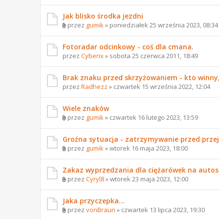
Jak blisko środka jezdni
przez
gumik
» poniedziałek 25 września 2023, 08:34
Fotoradar odcinkowy - coś dla cmana.
przez
Cyberix
» sobota 25 czerwca 2011, 18:49
Brak znaku przed skrzyżowaniem - kto winny
przez
Radhezz
» czwartek 15 września 2022, 12:04
Wiele znaków
przez
gumik
» czwartek 16 lutego 2023, 13:59
Groźna sytuacja - zatrzymywanie przed przejś
przez
gumik
» wtorek 16 maja 2023, 18:00
Zakaz wyprzedzania dla ciężarówek na autos
przez
Cyryl8
» wtorek 23 maja 2023, 12:00
Jaka przyczepka...
przez
vonBraun
» czwartek 13 lipca 2023, 19:30