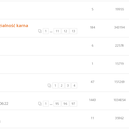
5
19955
zialność karna
184
343194
...
1
11
12
13
6
22578
1
15719
47
151269
1
2
3
4
1443
1034054
06:22
...
1
95
96
97
11
35962
3