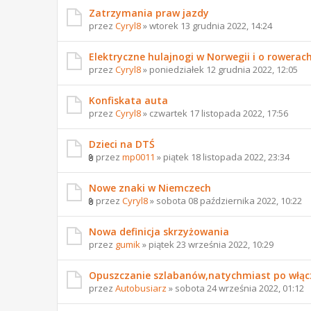
Zatrzymania praw jazdy
przez
Cyryl8
» wtorek 13 grudnia 2022, 14:24
Elektryczne hulajnogi w Norwegii i o rowerac
przez
Cyryl8
» poniedziałek 12 grudnia 2022, 12:05
Konfiskata auta
przez
Cyryl8
» czwartek 17 listopada 2022, 17:56
Dzieci na DTŚ
przez
mp0011
» piątek 18 listopada 2022, 23:34
Nowe znaki w Niemczech
przez
Cyryl8
» sobota 08 października 2022, 10:22
Nowa definicja skrzyżowania
przez
gumik
» piątek 23 września 2022, 10:29
Opuszczanie szlabanów,natychmiast po włącz
przez
Autobusiarz
» sobota 24 września 2022, 01:12