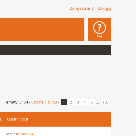
Zarejestruj
|
Zaloguj
faq
Tematy: 5134 •
Strona
1
z
103
•
...
1
2
3
4
5
103
e
Ostatni post
przez
ks-rider