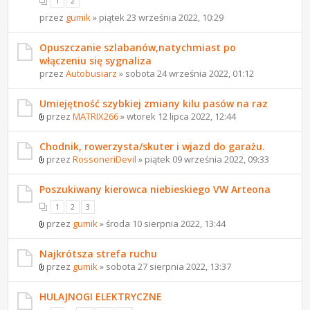
1
2
przez
gumik
» piątek 23 września 2022, 10:29
Opuszczanie szlabanów,natychmiast po
włączeniu się sygnaliza
przez
Autobusiarz
» sobota 24 września 2022, 01:12
Umiejętność szybkiej zmiany kilu pasów na raz
przez
MATRIX266
» wtorek 12 lipca 2022, 12:44
Chodnik, rowerzysta/skuter i wjazd do garażu.
przez
RossoneriDevil
» piątek 09 września 2022, 09:33
Poszukiwany kierowca niebieskiego VW Arteona
1
2
3
przez
gumik
» środa 10 sierpnia 2022, 13:44
Najkrótsza strefa ruchu
przez
gumik
» sobota 27 sierpnia 2022, 13:37
HULAJNOGI ELEKTRYCZNE