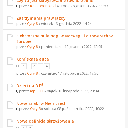
Czy to jest skrzyżowanie równorzędne
przez
RossoneriDevil
» środa 28 grudnia 2022, 00:53
Zatrzymania praw jazdy
przez
Cyryl8
» wtorek 13 grudnia 2022, 14:24
Elektryczne hulajnogi w Norwegii i o rowerach w
Europie
przez
Cyryl8
» poniedziałek 12 grudnia 2022, 12:05
Konfiskata auta
...
1
4
5
6
przez
Cyryl8
» czwartek 17 listopada 2022, 17:56
Dzieci na DTŚ
przez
mp0011
» piątek 18 listopada 2022, 23:34
Nowe znaki w Niemczech
przez
Cyryl8
» sobota 08 października 2022, 10:22
Nowa definicja skrzyżowania