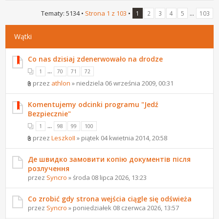
Tematy: 5134 •
Strona
1
z
103
•
...
1
2
3
4
5
103
Wątki
Co nas dzisiaj zdenerwowało na drodze
...
1
70
71
72
przez
athlon
» niedziela 06 września 2009, 00:31
Komentujemy odcinki programu "Jedź
Bezpiecznie"
...
1
98
99
100
przez
LeszkoII
» piątek 04 kwietnia 2014, 20:58
Де швидко замовити копію документів після
розлучення
przez
Syncro
» środa 08 lipca 2026, 13:23
Co zrobić gdy strona wejścia ciągle się odświeża
przez
Syncro
» poniedziałek 08 czerwca 2026, 13:57