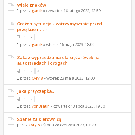
Wiele znaków
przez
gumik
» czwartek 16 lutego 2023, 13:59
Groźna sytuacja - zatrzymywanie przed
przejściem, tir
1
2
przez
gumik
» wtorek 16 maja 2023, 18:00
Zakaz wyprzedzania dla ciężarówek na
autostradach i drogach
1
2
3
przez
Cyryl8
» wtorek 23 maja 2023, 12:00
Jaka przyczepka...
1
2
przez
vonBraun
» czwartek 13 lipca 2023, 19:30
Spanie za kierownicą
przez
Cyryl8
» środa 28 czerwca 2023, 07:29