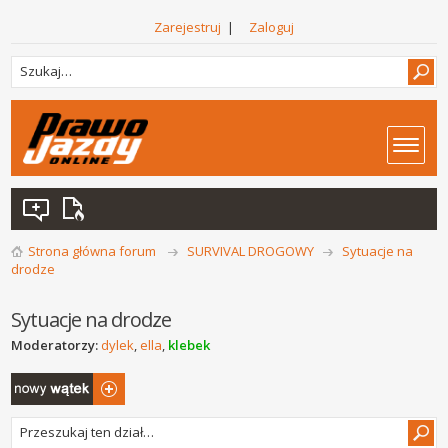
Zarejestruj
|
Zaloguj
Strona główna forum
SURVIVAL DROGOWY
Sytuacje na
drodze
Sytuacje na drodze
Moderatorzy:
dylek
,
ella
,
klebek
Napisz wątek