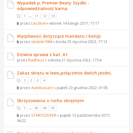
Wypadek p. Premier Beaty Szydło -
odpowiedzialność karna
...
1
11
12
13
przez
LeszkoII
» wtorek 14 lutego 2017, 17:17
Wątpliwości dotyczące mandatu / kolizji
przez
sledzik1984
» środa 25 stycznia 2023, 17:13
Dziwna sprawa z kat. A1
przez
Radhezz
» sobota 21 stycznia 2023, 17:54
Zakaz skrętu w lewo,połączenie dwóch jezdni.
1
2
3
4
przez
Autobusiarz
» piątek 23 grudnia 2022, 01:05
Skrzyżowania o ruchu okrężnym
...
1
95
96
97
przez
STARYSZOFER
» piątek 13 października 2017,
06:22