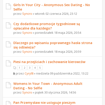
Girls In Your City - Anonymous Sex Dating - No
Selfie
przez
Syncro
» wtorek 02 czerwca 2026, 23:12
Czy dodatkowe promocje tygodniowe są
opłacalne dla każdego?
przez
Syncro
» poniedziałek 18 maja 2026, 20:54
Dlaczego po wpisaniu poprawnego hasła strona
się odświeża?
przez
Syncro
» poniedziałek 18 maja 2026, 20:59
Piesi na przejściach i zachowanie kierowców
1
2
3
4
5
przez
Cyryl8
» niedziela 09 października 2022, 13:22
Womens In Your Town - Anonymous Adult
Dating - No Selfie
przez
Syncro
» piątek 30 stycznia 2026, 14:56
Pan Przemysław nie ustępuje pieszym