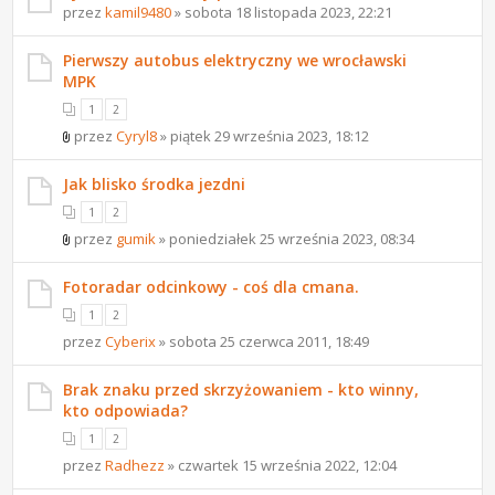
przez
kamil9480
» sobota 18 listopada 2023, 22:21
Pierwszy autobus elektryczny we wrocławski
MPK
1
2
przez
Cyryl8
» piątek 29 września 2023, 18:12
Jak blisko środka jezdni
1
2
przez
gumik
» poniedziałek 25 września 2023, 08:34
Fotoradar odcinkowy - coś dla cmana.
1
2
przez
Cyberix
» sobota 25 czerwca 2011, 18:49
Brak znaku przed skrzyżowaniem - kto winny,
kto odpowiada?
1
2
przez
Radhezz
» czwartek 15 września 2022, 12:04