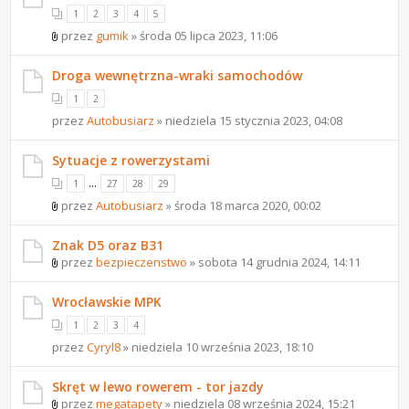
1
2
3
4
5
przez
gumik
» środa 05 lipca 2023, 11:06
Droga wewnętrzna-wraki samochodów
1
2
przez
Autobusiarz
» niedziela 15 stycznia 2023, 04:08
Sytuacje z rowerzystami
...
1
27
28
29
przez
Autobusiarz
» środa 18 marca 2020, 00:02
Znak D5 oraz B31
przez
bezpieczenstwo
» sobota 14 grudnia 2024, 14:11
Wrocławskie MPK
1
2
3
4
przez
Cyryl8
» niedziela 10 września 2023, 18:10
Skręt w lewo rowerem - tor jazdy
przez
megatapety
» niedziela 08 września 2024, 15:21