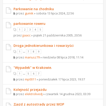
Parkowanie na chodniku
przez
gumik
» sobota 13 lipca 2024, 22:56
parkowanie roweru
1
2
3
4
5
przez
jjaacc
» piątek 21 października 2005, 20:56
Droga jednokierunkowa i rowarzyści
...
1
7
8
9
przez
mariusz79
» niedziela 08 lipca 2018, 11:14
"Wypadek" w Krakowie.
...
1
5
6
7
przez
mp0011
» poniedziałek 17 lipca 2023, 19:37
Kolejność przejazdu
przez
elektrolivedj
» czwartek 14 grudnia 2023, 03:39
Zjazd z autostrady przez MOP