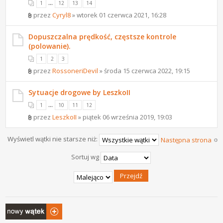
...
1
12
13
14
przez
Cyryl8
» wtorek 01 czerwca 2021, 16:28
Dopuszczalna prędkość, częstsze kontrole
(polowanie).
1
2
3
przez
RossoneriDevil
» środa 15 czerwca 2022, 19:15
Sytuacje drogowe by LeszkoII
...
1
10
11
12
przez
LeszkoII
» piątek 06 września 2019, 19:03
Wyświetl wątki nie starsze niż:
Następna strona
Sortuj wg
Napisz wątek