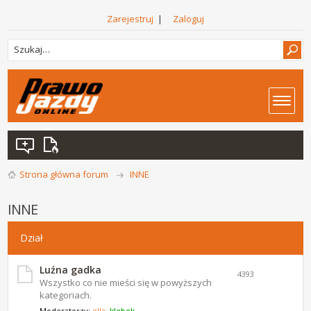
Zarejestruj
|
Zaloguj
Strona główna forum
INNE
INNE
Dział
Luźna gadka
4393
Wszystko co nie mieści się w powyższych
kategoriach.
Moderatorzy:
ella
,
klebek