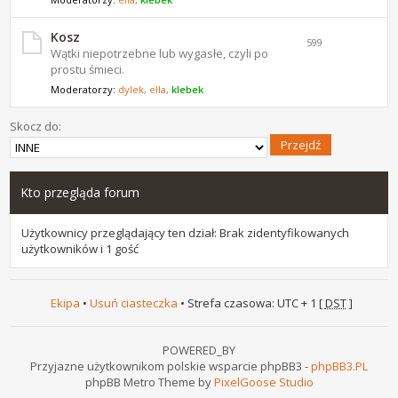
Kosz
599
Wątki niepotrzebne lub wygasłe, czyli po
prostu śmieci.
Moderatorzy:
dylek
,
ella
,
klebek
Skocz do:
Kto przegląda forum
Użytkownicy przeglądający ten dział: Brak zidentyfikowanych
użytkowników i 1 gość
Ekipa
•
Usuń ciasteczka
• Strefa czasowa: UTC + 1 [
DST
]
POWERED_BY
Przyjazne użytkownikom polskie wsparcie phpBB3 -
phpBB3.PL
phpBB Metro Theme by
PixelGoose Studio