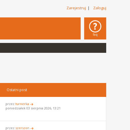
Zarejestruj
|
Zaloguj
faq
Ostatni post
przez
turnerka
poniedziałek 03 sierpnia 2026, 13:21
przez
szerszon