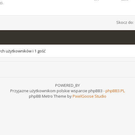
i.
Skocz do:
ych użytkowników i 1 gość
POWERED_BY
Przyjazne użytkownikom polskie wsparcie phpBB3 -
phpBB3.PL
phpBB Metro Theme by
PixelGoose Studio