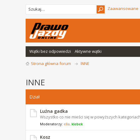
Zaawansowane
Wątki bez odpowiedzi
Aktywne wątki
Strona główna forum
INNE
INNE
Dział
Luźna gadka
Wszystko co nie mieści się w powyższych kategoriach
Moderatorzy:
ella
,
klebek
Kosz