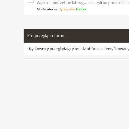
Wątki niepotrzebne lub wygasłe, czyli po prostu śmiec
Moderatorzy:
dylek
,
ella
,
klebek
Kto przegląda forum
Użytkownicy przeglądający ten dział: Brak zidentyfikowan