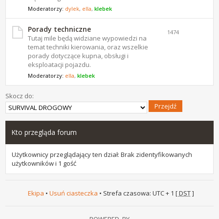
Moderatorzy:
dylek
,
ella
,
klebek
Porady techniczne
1474
Tutaj mile będą widziane wypowiedzi na
temat techniki kierowania, oraz wszelkie
porady dotyczące kupna, obsługi i
eksploatacji pojazdu.
Moderatorzy:
ella
,
klebek
Skocz do:
Kto przegląda forum
Użytkownicy przeglądający ten dział: Brak zidentyfikowanych
użytkowników i 1 gość
Ekipa
•
Usuń ciasteczka
• Strefa czasowa: UTC + 1 [
DST
]