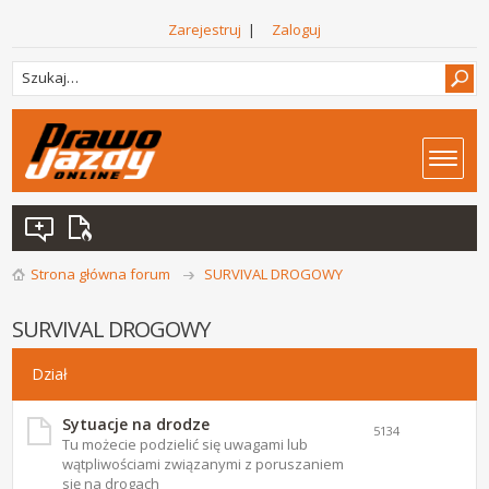
Zarejestruj
|
Zaloguj
Strona główna forum
SURVIVAL DROGOWY
SURVIVAL DROGOWY
Dział
Sytuacje na drodze
5134
Tu możecie podzielić się uwagami lub
wątpliwościami związanymi z poruszaniem
się na drogach