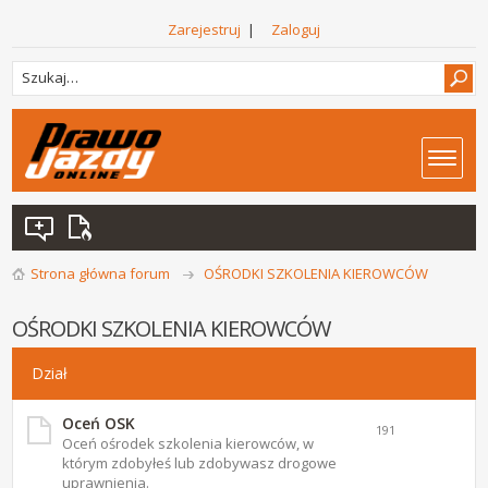
Zarejestruj
|
Zaloguj
Strona główna forum
OŚRODKI SZKOLENIA KIEROWCÓW
OŚRODKI SZKOLENIA KIEROWCÓW
Dział
Oceń OSK
191
Oceń ośrodek szkolenia kierowców, w
którym zdobyłeś lub zdobywasz drogowe
uprawnienia.