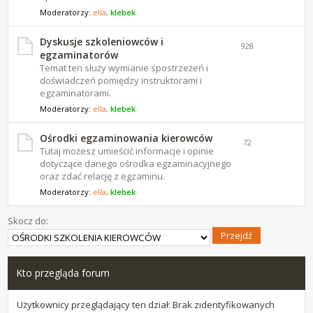
Moderatorzy:
ella
,
klebek
Dyskusje szkoleniowców i
928
egzaminatorów
Temat ten służy wymianie spostrzeżeń i
doświadczeń pomiędzy instruktorami i
egzaminatorami.
Moderatorzy:
ella
,
klebek
Ośrodki egzaminowania kierowców
72
Tutaj możesz umieścić informacje i opinie
dotyczące danego ośrodka egzaminacyjnego
oraz zdać relację z egzaminu.
Moderatorzy:
ella
,
klebek
Skocz do:
Kto przegląda forum
Użytkownicy przeglądający ten dział: Brak zidentyfikowanych