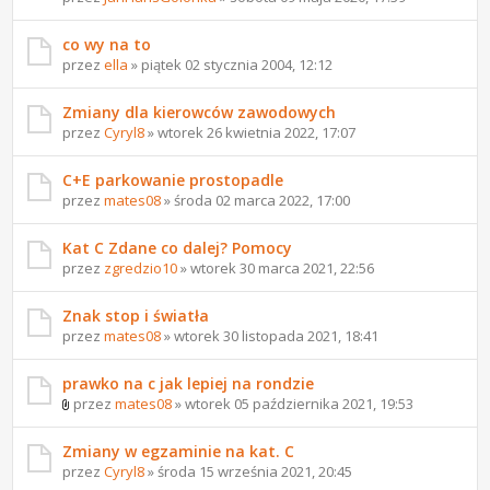
co wy na to
przez
ella
» piątek 02 stycznia 2004, 12:12
Zmiany dla kierowców zawodowych
przez
Cyryl8
» wtorek 26 kwietnia 2022, 17:07
C+E parkowanie prostopadle
przez
mates08
» środa 02 marca 2022, 17:00
Kat C Zdane co dalej? Pomocy
przez
zgredzio10
» wtorek 30 marca 2021, 22:56
Znak stop i światła
przez
mates08
» wtorek 30 listopada 2021, 18:41
prawko na c jak lepiej na rondzie
przez
mates08
» wtorek 05 października 2021, 19:53
Zmiany w egzaminie na kat. C
przez
Cyryl8
» środa 15 września 2021, 20:45