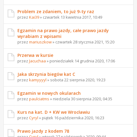
Problem ze zdaniem, to już 9-ty raz
przez
Kai39
» czwartek 13 kwietnia 2017, 10:49
Egzamin na prawo jazdy, całe prawo jazdy
wyrabiam z wpisami
przez
mariuszkow
» czwartek 28 stycznia 2021, 15:20
Przerwa w kursie
przez
Jacuchaa
» poniedziałek 14 grudnia 2020, 17:06
Jaka skrzynia biegów kat C
przez
kamyyyyl
» sobota 22 sierpnia 2020, 19:23
Egzamin w nowych okularach
przez
paulciatms
» niedziela 30 sierpnia 2020, 04:35
Kurs na kat. D + KW we Wrocławiu
przez
Cyryl
» piątek 16 października 2020, 16:23
Prawo jazdy z kodem 78
przez
Cyryl
» wtorek 27 października 2020, 09:44