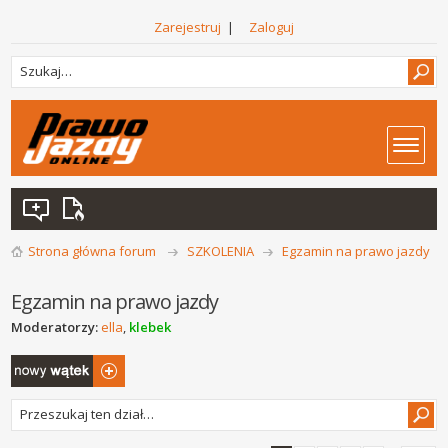
Zarejestruj
|
Zaloguj
Strona główna forum
SZKOLENIA
Egzamin na prawo jazdy
Egzamin na prawo jazdy
Moderatorzy:
ella
,
klebek
Napisz wątek