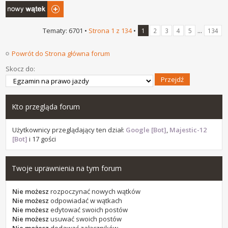
Napisz wątek
Tematy: 6701 •
Strona
1
z
134
•
...
1
2
3
4
5
134
Powrót do Strona główna forum
Skocz do:
Kto przegląda forum
Użytkownicy przeglądający ten dział:
Google [Bot]
,
Majestic-12
[Bot]
i 17 gości
Twoje uprawnienia na tym forum
Nie możesz
rozpoczynać nowych wątków
Nie możesz
odpowiadać w wątkach
Nie możesz
edytować swoich postów
Nie możesz
usuwać swoich postów
Nie możesz
dodawać załączników