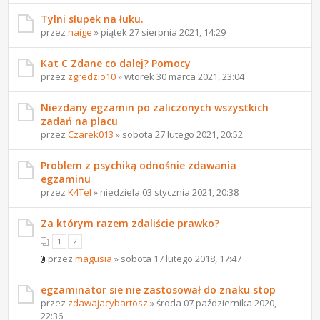
Tylni słupek na łuku.
przez
naige
» piątek 27 sierpnia 2021, 14:29
Kat C Zdane co dalej? Pomocy
przez
zgredzio10
» wtorek 30 marca 2021, 23:04
Niezdany egzamin po zaliczonych wszystkich
zadań na placu
przez
Czarek013
» sobota 27 lutego 2021, 20:52
Problem z psychiką odnośnie zdawania
egzaminu
przez
K4Tel
» niedziela 03 stycznia 2021, 20:38
Za którym razem zdaliście prawko?
1
2
przez
magusia
» sobota 17 lutego 2018, 17:47
egzaminator sie nie zastosował do znaku stop
przez
zdawajacybartosz
» środa 07 października 2020,
22:36