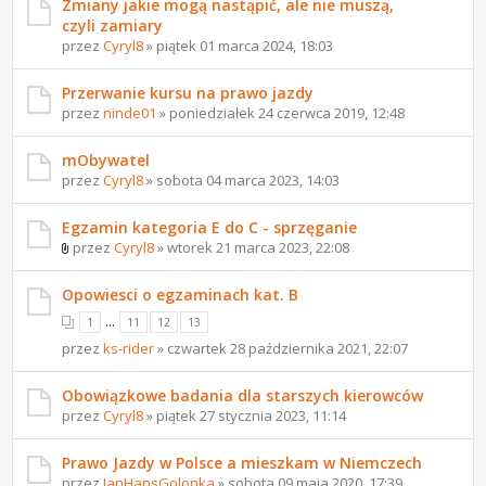
Zmiany jakie mogą nastąpić, ale nie muszą,
czyli zamiary
przez
Cyryl8
» piątek 01 marca 2024, 18:03
Przerwanie kursu na prawo jazdy
przez
ninde01
» poniedziałek 24 czerwca 2019, 12:48
mObywatel
przez
Cyryl8
» sobota 04 marca 2023, 14:03
Egzamin kategoria E do C - sprzęganie
przez
Cyryl8
» wtorek 21 marca 2023, 22:08
Opowiesci o egzaminach kat. B
...
1
11
12
13
przez
ks-rider
» czwartek 28 października 2021, 22:07
Obowiązkowe badania dla starszych kierowców
przez
Cyryl8
» piątek 27 stycznia 2023, 11:14
Prawo Jazdy w Polsce a mieszkam w Niemczech
przez
JanHansGolonka
» sobota 09 maja 2020, 17:39