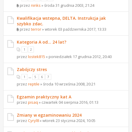
przez
ninks
» środa 31 grudnia 2003, 21:24
Kwalifikacja wstepna, DELTA. Instrukcja jak
szybko zdac.
przez
terror
» wtorek 03 października 2017, 13:33
Kategoria A od... 24 lat?
1
2
przez
lostek815
» poniedziałek 17 grudnia 2012, 20:40
Zabójczy stres
...
1
5
6
7
przez
reptile
» środa 10 września 2008, 20:21
Egzamin praktyczny kat A
przez
pisaq
» czwartek 04 sierpnia 2016, 01:13
Zmiany w egzaminowaniu 2024
przez
Cyryl8
» wtorek 23 stycznia 2024, 10:05