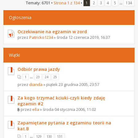
Tematy: 6701 •
Strona
1
z
134
•
...
1
2
3
4
5
134
Ogłoszenia
Oczekiwanie na egzamin w zord
przez
Patricko1234
» środa 12 czerwca 2019, 16:37
Wątki
Odbiór prawa jazdy
...
1
23
24
25
przez
dianda
» piątek 23 grudnia 2005, 23:57
Za kogo trzymać kciuki-czyli kiedy zdaję
egzamin #2
przez
ella
» środa 04 stycznia 2006, 11:02
Zapamiętane pytania z egzaminu teorii na
kat.B
...
1
129
130
131