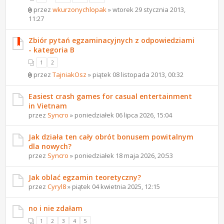
przez
wkurzonychlopak
» wtorek 29 stycznia 2013,
11:27
Zbiór pytań egzaminacyjnych z odpowiedziami
- kategoria B
1
2
przez
TajniakOsz
» piątek 08 listopada 2013, 00:32
Easiest crash games for casual entertainment
in Vietnam
przez
Syncro
» poniedziałek 06 lipca 2026, 15:04
Jak działa ten cały obrót bonusem powitalnym
dla nowych?
przez
Syncro
» poniedziałek 18 maja 2026, 20:53
Jak oblać egzamin teoretyczny?
przez
Cyryl8
» piątek 04 kwietnia 2025, 12:15
no i nie zdałam
1
2
3
4
5