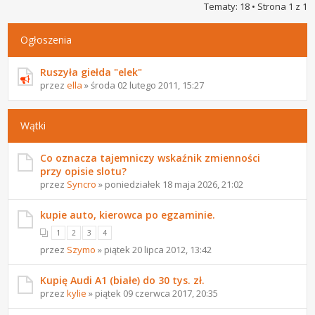
Tematy: 18 • Strona
1
z
1
Ogłoszenia
Ruszyła giełda "elek"
przez
ella
» środa 02 lutego 2011, 15:27
Wątki
Co oznacza tajemniczy wskaźnik zmienności
przy opisie slotu?
przez
Syncro
» poniedziałek 18 maja 2026, 21:02
kupie auto, kierowca po egzaminie.
1
2
3
4
przez
Szymo
» piątek 20 lipca 2012, 13:42
Kupię Audi A1 (białe) do 30 tys. zł.
przez
kylie
» piątek 09 czerwca 2017, 20:35