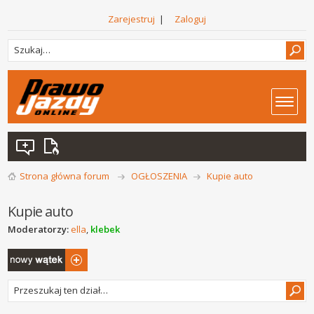
Zarejestruj
|
Zaloguj
Strona główna forum
OGŁOSZENIA
Kupie auto
Kupie auto
Moderatorzy:
ella
,
klebek
Napisz wątek