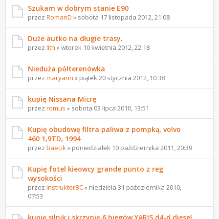
Szukam w dobrym stanie E90
przez
RomanD
» sobota 17 listopada 2012, 21:08
Duże autko na długie trasy.
przez
lith
» wtorek 10 kwietnia 2012, 22:18
Nieduża półterenówka
przez
maryann
» piątek 20 stycznia 2012, 10:38
kupię Nissana Micrę
przez
romus
» sobota 03 lipca 2010, 13:51
Kupię obudowę filtra paliwa z pompką, volvo
460 1,9TD, 1994
przez
baecik
» poniedziałek 10 października 2011, 20:39
Kupię fotel kieowcy grande punto z reg
wysokości
przez
instruktorBC
» niedziela 31 października 2010,
07:53
kupię silnik i skrzynię 6 biegów YARIS d4-d diesel