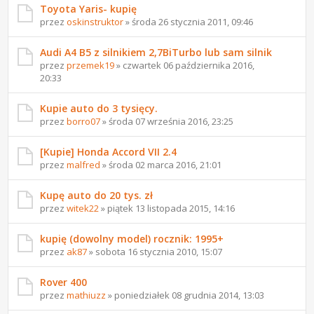
Toyota Yaris- kupię
przez
oskinstruktor
» środa 26 stycznia 2011, 09:46
Audi A4 B5 z silnikiem 2,7BiTurbo lub sam silnik
przez
przemek19
» czwartek 06 października 2016,
20:33
Kupie auto do 3 tysięcy.
przez
borro07
» środa 07 września 2016, 23:25
[Kupie] Honda Accord VII 2.4
przez
malfred
» środa 02 marca 2016, 21:01
Kupę auto do 20 tys. zł
przez
witek22
» piątek 13 listopada 2015, 14:16
kupię (dowolny model) rocznik: 1995+
przez
ak87
» sobota 16 stycznia 2010, 15:07
Rover 400
przez
mathiuzz
» poniedziałek 08 grudnia 2014, 13:03