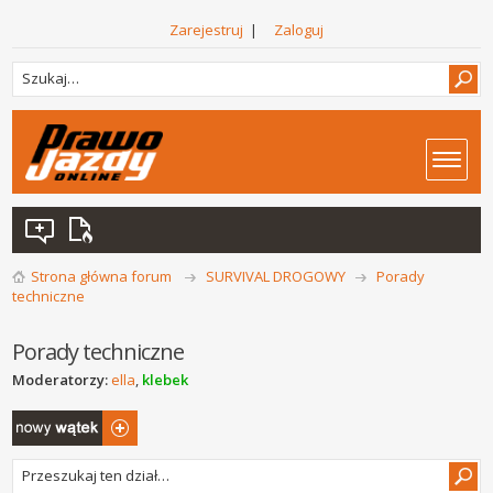
Zarejestruj
|
Zaloguj
Strona główna forum
SURVIVAL DROGOWY
Porady
techniczne
Porady techniczne
Moderatorzy:
ella
,
klebek
Napisz wątek