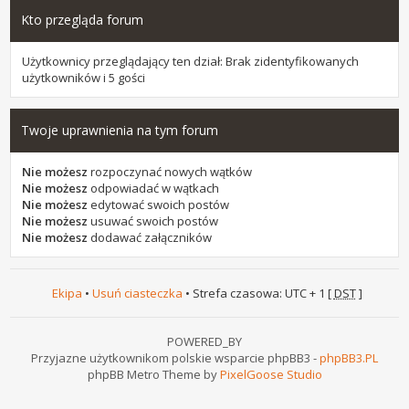
Kto przegląda forum
Użytkownicy przeglądający ten dział: Brak zidentyfikowanych
użytkowników i 5 gości
Twoje uprawnienia na tym forum
Nie możesz
rozpoczynać nowych wątków
Nie możesz
odpowiadać w wątkach
Nie możesz
edytować swoich postów
Nie możesz
usuwać swoich postów
Nie możesz
dodawać załączników
Ekipa
•
Usuń ciasteczka
• Strefa czasowa: UTC + 1 [
DST
]
POWERED_BY
Przyjazne użytkownikom polskie wsparcie phpBB3 -
phpBB3.PL
phpBB Metro Theme by
PixelGoose Studio