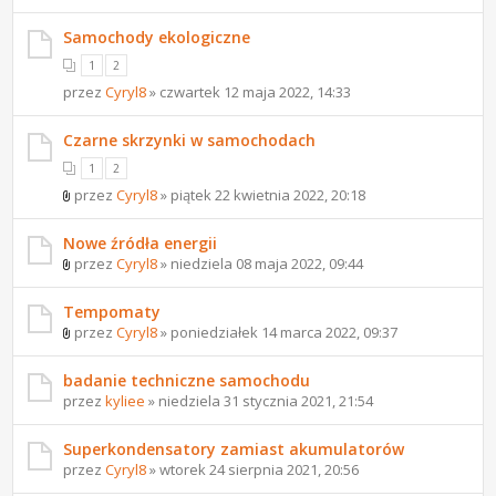
Samochody ekologiczne
1
2
przez
Cyryl8
» czwartek 12 maja 2022, 14:33
Czarne skrzynki w samochodach
1
2
przez
Cyryl8
» piątek 22 kwietnia 2022, 20:18
Nowe źródła energii
przez
Cyryl8
» niedziela 08 maja 2022, 09:44
Tempomaty
przez
Cyryl8
» poniedziałek 14 marca 2022, 09:37
badanie techniczne samochodu
przez
kyliee
» niedziela 31 stycznia 2021, 21:54
Superkondensatory zamiast akumulatorów
przez
Cyryl8
» wtorek 24 sierpnia 2021, 20:56