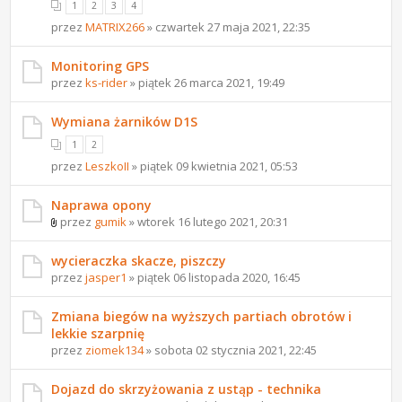
1
2
3
4
przez
MATRIX266
» czwartek 27 maja 2021, 22:35
Monitoring GPS
przez
ks-rider
» piątek 26 marca 2021, 19:49
Wymiana żarników D1S
1
2
przez
LeszkoII
» piątek 09 kwietnia 2021, 05:53
Naprawa opony
przez
gumik
» wtorek 16 lutego 2021, 20:31
wycieraczka skacze, piszczy
przez
jasper1
» piątek 06 listopada 2020, 16:45
Zmiana biegów na wyższych partiach obrotów i
lekkie szarpnię
przez
ziomek134
» sobota 02 stycznia 2021, 22:45
Dojazd do skrzyżowania z ustąp - technika