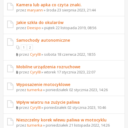
Kamera lub apka co czyta znaki.
przez
maryann
» środa 23 sierpnia 2023, 21:44
Jakie szkła do okularów
przez
Deespo
» piątek 22 listopada 2019, 08:56
Samochody autonomiczne
1
2
przez
Cyryl8
» sobota 18 czerwca 2022, 18:55
Mobilne urządzenia rozruchowe
przez
Cyryl8
» wtorek 17 stycznia 2023, 22:07
Wyposażenie motocyklowe
przez
turnerka
» poniedziałek 02 stycznia 2023, 14:26
Wpływ wiatru na zużycie paliwa
przez
Cyryl8
» poniedziałek 02 stycznia 2023, 10:46
Nieszczelny korek wlewu paliwa w motocyklu
przez
turnerka
» poniedziałek 21 listopada 2022, 14:26