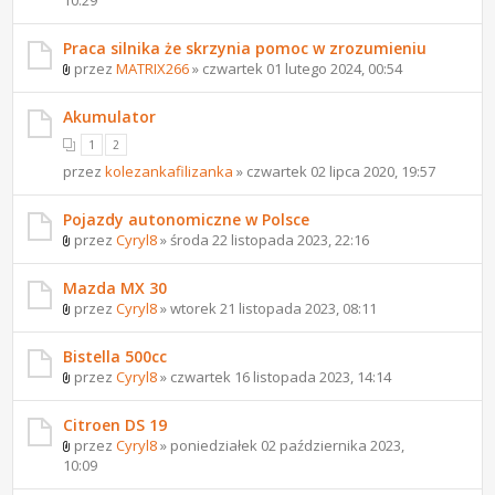
Praca silnika że skrzynia pomoc w zrozumieniu
przez
MATRIX266
» czwartek 01 lutego 2024, 00:54
Akumulator
1
2
przez
kolezankafilizanka
» czwartek 02 lipca 2020, 19:57
Pojazdy autonomiczne w Polsce
przez
Cyryl8
» środa 22 listopada 2023, 22:16
Mazda MX 30
przez
Cyryl8
» wtorek 21 listopada 2023, 08:11
Bistella 500cc
przez
Cyryl8
» czwartek 16 listopada 2023, 14:14
Citroen DS 19
przez
Cyryl8
» poniedziałek 02 października 2023,
10:09