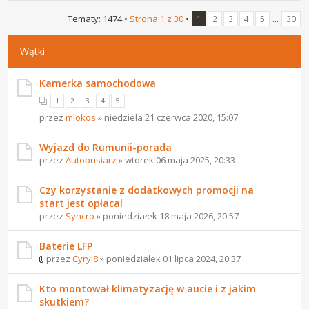
Tematy: 1474 •
Strona
1
z
30
•
...
1
2
3
4
5
30
Wątki
Kamerka samochodowa
1
2
3
4
5
przez
mlokos
» niedziela 21 czerwca 2020, 15:07
Wyjazd do Rumunii-porada
przez
Autobusiarz
» wtorek 06 maja 2025, 20:33
Czy korzystanie z dodatkowych promocji na
start jest opłacal
przez
Syncro
» poniedziałek 18 maja 2026, 20:57
Baterie LFP
przez
Cyryl8
» poniedziałek 01 lipca 2024, 20:37
Kto montował klimatyzację w aucie i z jakim
skutkiem?