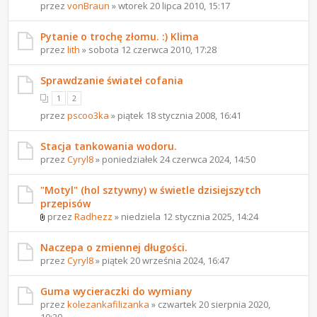
przez
vonBraun
» wtorek 20 lipca 2010, 15:17
Pytanie o trochę złomu. :) Klima
przez
lith
» sobota 12 czerwca 2010, 17:28
Sprawdzanie świateł cofania
1
2
przez
pscoo3ka
» piątek 18 stycznia 2008, 16:41
Stacja tankowania wodoru.
przez
Cyryl8
» poniedziałek 24 czerwca 2024, 14:50
"Motyl" (hol sztywny) w świetle dzisiejszytch
przepisów
przez
Radhezz
» niedziela 12 stycznia 2025, 14:24
Naczepa o zmiennej długości.
przez
Cyryl8
» piątek 20 września 2024, 16:47
Guma wycieraczki do wymiany
przez
kolezankafilizanka
» czwartek 20 sierpnia 2020,
10:29