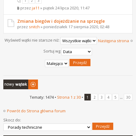
1
2
3
przez
ja11
» piątek 24 lipca 2020, 11:47
Zmiana biegów i dojeżdżanie na sprzęgle
przez
snitch
» poniedziałek 17 sierpnia 2020, 02:48
Wyświetl wątki nie starsze niż:
Następna strona
Sortuj wg
Napisz wątek
Tematy: 1474 •
Strona
1
z
30
•
...
1
2
3
4
5
30
Powrót do Strona główna forum
Skocz do: