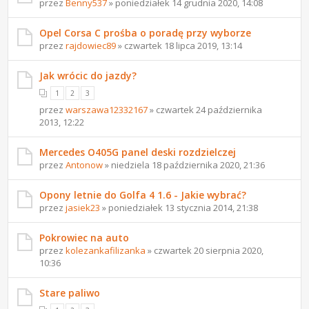
przez
Benny537
» poniedziałek 14 grudnia 2020, 14:08
Opel Corsa C prośba o poradę przy wyborze
przez
rajdowiec89
» czwartek 18 lipca 2019, 13:14
Jak wrócic do jazdy?
1
2
3
przez
warszawa12332167
» czwartek 24 października
2013, 12:22
Mercedes O405G panel deski rozdzielczej
przez
Antonow
» niedziela 18 października 2020, 21:36
Opony letnie do Golfa 4 1.6 - Jakie wybrać?
przez
jasiek23
» poniedziałek 13 stycznia 2014, 21:38
Pokrowiec na auto
przez
kolezankafilizanka
» czwartek 20 sierpnia 2020,
10:36
Stare paliwo