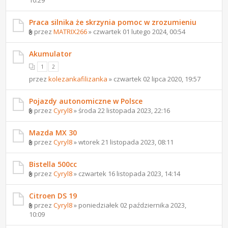
Praca silnika że skrzynia pomoc w zrozumieniu
przez
MATRIX266
» czwartek 01 lutego 2024, 00:54
Akumulator
1
2
przez
kolezankafilizanka
» czwartek 02 lipca 2020, 19:57
Pojazdy autonomiczne w Polsce
przez
Cyryl8
» środa 22 listopada 2023, 22:16
Mazda MX 30
przez
Cyryl8
» wtorek 21 listopada 2023, 08:11
Bistella 500cc
przez
Cyryl8
» czwartek 16 listopada 2023, 14:14
Citroen DS 19
przez
Cyryl8
» poniedziałek 02 października 2023,
10:09