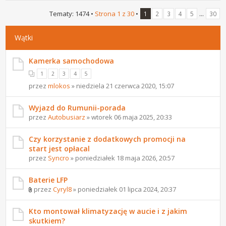
Tematy: 1474 •
Strona
1
z
30
•
...
1
2
3
4
5
30
Wątki
Kamerka samochodowa
1
2
3
4
5
przez
mlokos
» niedziela 21 czerwca 2020, 15:07
Wyjazd do Rumunii-porada
przez
Autobusiarz
» wtorek 06 maja 2025, 20:33
Czy korzystanie z dodatkowych promocji na
start jest opłacal
przez
Syncro
» poniedziałek 18 maja 2026, 20:57
Baterie LFP
przez
Cyryl8
» poniedziałek 01 lipca 2024, 20:37
Kto montował klimatyzację w aucie i z jakim
skutkiem?