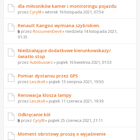
dla miłosników kamer i monitoringu pojazdu
przez
Cyryl8
» wtorek 16 listopada 2021, 07:54
Renault Kangoo wymiana szyb/okien.
przez
RossoneriDevil
» niedziela 14 listopada 2021,
01:35
Niedziałające dodatkowe kierunkowskazy/
światło stop
przez
Autobusiarz
» piątek 16 kwietnia 2021, 01:53
Pomiar dystansu przez GPS
przez
LeszkoII
» piątek 13 sierpnia 2021, 19:50
Renowacja klosza lampy
przez
LeszkoII
» piątek 11 czerwca 2021, 19:39
Odkręcanie kół
przez
Cyryl8
» piątek 25 czerwca 2021, 21:11
Moment obrotowy proszę o wyjaśnienie