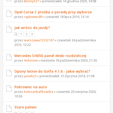
przez
Benny537
» poniedziałek 14 grudnia 2020, 14:08
Opel Corsa C prośba o poradę przy wyborze
przez
rajdowiec89
» czwartek 18 lipca 2019, 13:14
Jak wrócic do jazdy?
1
2
3
przez
warszawa12332167
» czwartek 24 października
2013, 12:22
Mercedes O405G panel deski rozdzielczej
przez
Antonow
» niedziela 18 października 2020, 21:36
Opony letnie do Golfa 4 1.6 - Jakie wybrać?
przez
jasiek23
» poniedziałek 13 stycznia 2014, 21:38
Pokrowiec na auto
przez
kolezankafilizanka
» czwartek 20 sierpnia 2020,
10:36
Stare paliwo