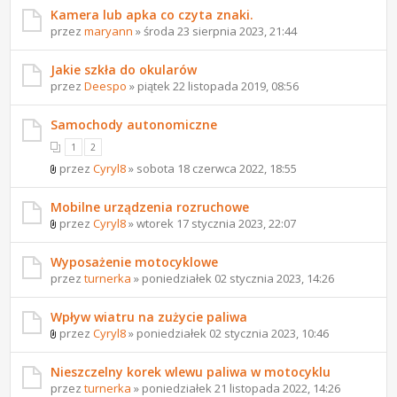
Kamera lub apka co czyta znaki.
przez
maryann
» środa 23 sierpnia 2023, 21:44
Jakie szkła do okularów
przez
Deespo
» piątek 22 listopada 2019, 08:56
Samochody autonomiczne
1
2
przez
Cyryl8
» sobota 18 czerwca 2022, 18:55
Mobilne urządzenia rozruchowe
przez
Cyryl8
» wtorek 17 stycznia 2023, 22:07
Wyposażenie motocyklowe
przez
turnerka
» poniedziałek 02 stycznia 2023, 14:26
Wpływ wiatru na zużycie paliwa
przez
Cyryl8
» poniedziałek 02 stycznia 2023, 10:46
Nieszczelny korek wlewu paliwa w motocyklu
przez
turnerka
» poniedziałek 21 listopada 2022, 14:26