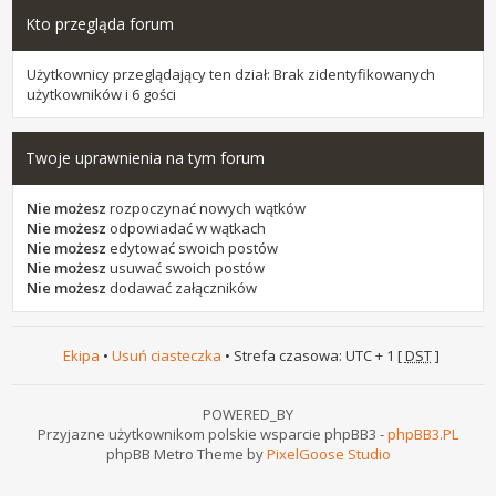
Kto przegląda forum
Użytkownicy przeglądający ten dział: Brak zidentyfikowanych
użytkowników i 6 gości
Twoje uprawnienia na tym forum
Nie możesz
rozpoczynać nowych wątków
Nie możesz
odpowiadać w wątkach
Nie możesz
edytować swoich postów
Nie możesz
usuwać swoich postów
Nie możesz
dodawać załączników
Ekipa
•
Usuń ciasteczka
• Strefa czasowa: UTC + 1 [
DST
]
POWERED_BY
Przyjazne użytkownikom polskie wsparcie phpBB3 -
phpBB3.PL
phpBB Metro Theme by
PixelGoose Studio