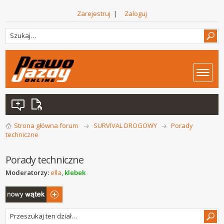
Zarejestruj
|
Zaloguj
Strona główna forum
SURVIVAL DROGOWY
Porady
techniczne
Porady techniczne
Moderatorzy:
ella
,
klebek
Napisz wątek