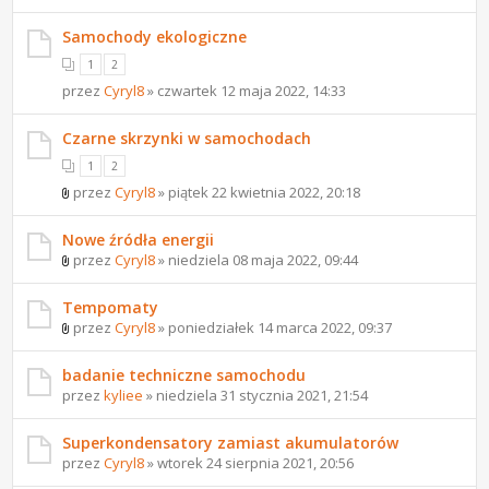
Samochody ekologiczne
1
2
przez
Cyryl8
» czwartek 12 maja 2022, 14:33
Czarne skrzynki w samochodach
1
2
przez
Cyryl8
» piątek 22 kwietnia 2022, 20:18
Nowe źródła energii
przez
Cyryl8
» niedziela 08 maja 2022, 09:44
Tempomaty
przez
Cyryl8
» poniedziałek 14 marca 2022, 09:37
badanie techniczne samochodu
przez
kyliee
» niedziela 31 stycznia 2021, 21:54
Superkondensatory zamiast akumulatorów
przez
Cyryl8
» wtorek 24 sierpnia 2021, 20:56