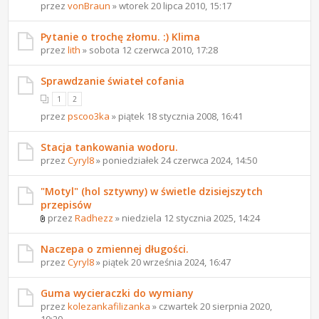
przez
vonBraun
» wtorek 20 lipca 2010, 15:17
Pytanie o trochę złomu. :) Klima
przez
lith
» sobota 12 czerwca 2010, 17:28
Sprawdzanie świateł cofania
1
2
przez
pscoo3ka
» piątek 18 stycznia 2008, 16:41
Stacja tankowania wodoru.
przez
Cyryl8
» poniedziałek 24 czerwca 2024, 14:50
"Motyl" (hol sztywny) w świetle dzisiejszytch
przepisów
przez
Radhezz
» niedziela 12 stycznia 2025, 14:24
Naczepa o zmiennej długości.
przez
Cyryl8
» piątek 20 września 2024, 16:47
Guma wycieraczki do wymiany
przez
kolezankafilizanka
» czwartek 20 sierpnia 2020,
10:29