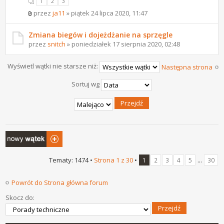
1
2
3
przez
ja11
» piątek 24 lipca 2020, 11:47
Zmiana biegów i dojeżdżanie na sprzęgle
przez
snitch
» poniedziałek 17 sierpnia 2020, 02:48
Wyświetl wątki nie starsze niż:
Następna strona
Sortuj wg
Napisz wątek
Tematy: 1474 •
Strona
1
z
30
•
...
1
2
3
4
5
30
Powrót do Strona główna forum
Skocz do: