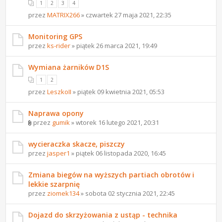
1
2
3
4
przez
MATRIX266
» czwartek 27 maja 2021, 22:35
Monitoring GPS
przez
ks-rider
» piątek 26 marca 2021, 19:49
Wymiana żarników D1S
1
2
przez
LeszkoII
» piątek 09 kwietnia 2021, 05:53
Naprawa opony
przez
gumik
» wtorek 16 lutego 2021, 20:31
wycieraczka skacze, piszczy
przez
jasper1
» piątek 06 listopada 2020, 16:45
Zmiana biegów na wyższych partiach obrotów i
lekkie szarpnię
przez
ziomek134
» sobota 02 stycznia 2021, 22:45
Dojazd do skrzyżowania z ustąp - technika