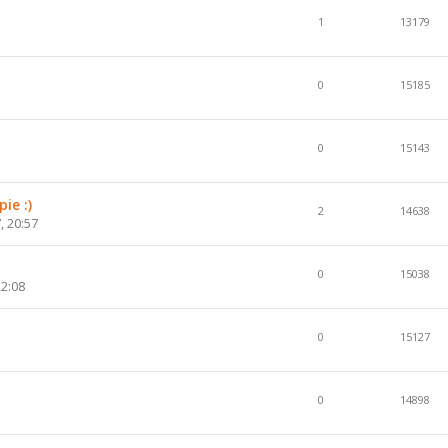
1
13179
0
15185
0
15143
ie :)
2
14638
, 20:57
0
15038
22:08
0
15127
0
14898