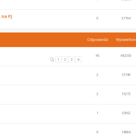
 na PJ
0
37794
Odpowiedzi
Wyświetlon
45
442330
1
2
3
4
2
13748
2
15272
1
12862
0
14884