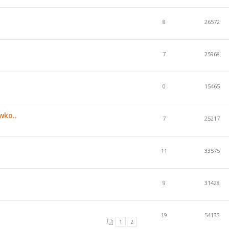
8
26572
7
25968
0
15465
wko..
7
25217
11
33575
9
31428
19
54133
1
2