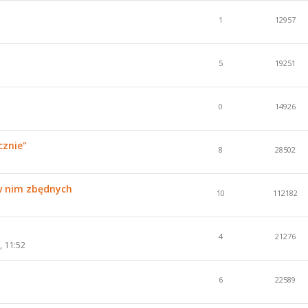
1
12957
5
19251
0
14926
cznie"
8
28502
w nim zbędnych
10
112182
4
21276
, 11:52
6
22589