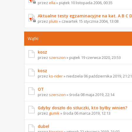
przez
ella
» piątek 10 listopada 2006, 00:35
Aktualne testy egzaminacyjne na kat. A B C D
przez
pluto
» czwartek 15 stycznia 2004, 13:08
Wątki
kosz
przez
szerszon
» piątek 19 czerwca 2020, 23:53
kosz
przez
ks-rider
» niedziela 06 października 2019, 21:21
OT
przez
szerszon
» środa 08 maja 2019, 22:14
Gdyby doszło do stłuczki, kto byłby winien?
przez
gumik
» środa 06 marca 2019, 12:13
dubel
przez
Nespire
» wtorek 22 stycznia 2019, 21:02