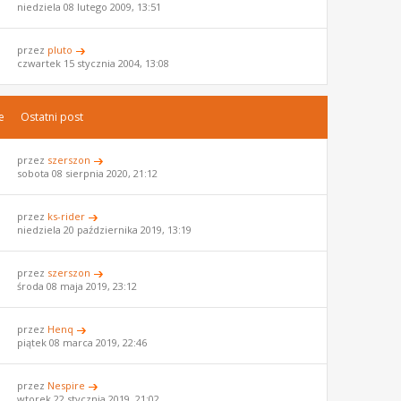
niedziela 08 lutego 2009, 13:51
przez
pluto
czwartek 15 stycznia 2004, 13:08
e
Ostatni post
przez
szerszon
sobota 08 sierpnia 2020, 21:12
przez
ks-rider
niedziela 20 października 2019, 13:19
przez
szerszon
środa 08 maja 2019, 23:12
przez
Henq
piątek 08 marca 2019, 22:46
przez
Nespire
wtorek 22 stycznia 2019, 21:02