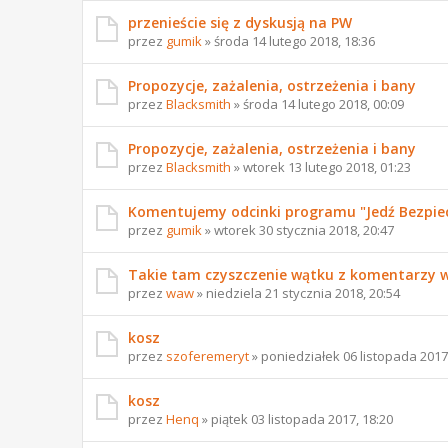
przenieście się z dyskusją na PW
przez
gumik
» środa 14 lutego 2018, 18:36
Propozycje, zażalenia, ostrzeżenia i bany
przez
Blacksmith
» środa 14 lutego 2018, 00:09
Propozycje, zażalenia, ostrzeżenia i bany
przez
Blacksmith
» wtorek 13 lutego 2018, 01:23
Komentujemy odcinki programu "Jedź Bezpie
przez
gumik
» wtorek 30 stycznia 2018, 20:47
Takie tam czyszczenie wątku z komentarzy 
przez
waw
» niedziela 21 stycznia 2018, 20:54
kosz
przez
szoferemeryt
» poniedziałek 06 listopada 2017
kosz
przez
Henq
» piątek 03 listopada 2017, 18:20