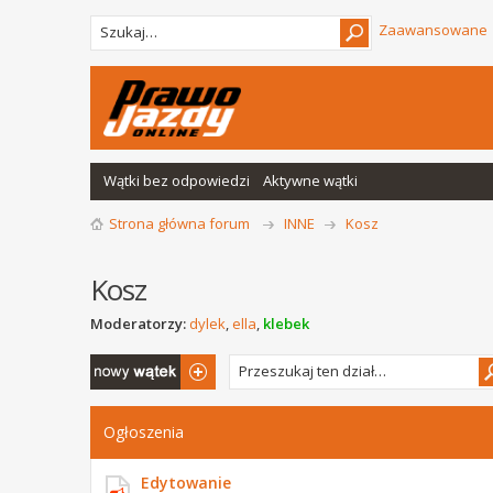
Zaawansowane
Wątki bez odpowiedzi
Aktywne wątki
Strona główna forum
INNE
Kosz
Kosz
Moderatorzy:
dylek
,
ella
,
klebek
Napisz wątek
Ogłoszenia
Edytowanie