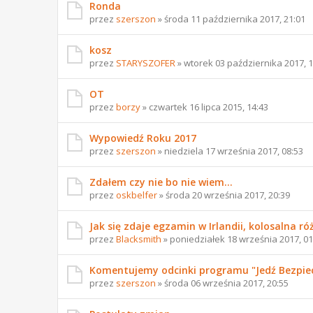
Ronda
przez
szerszon
» środa 11 października 2017, 21:01
kosz
przez
STARYSZOFER
» wtorek 03 października 2017, 1
OT
przez
borzy
» czwartek 16 lipca 2015, 14:43
Wypowiedź Roku 2017
przez
szerszon
» niedziela 17 września 2017, 08:53
Zdałem czy nie bo nie wiem...
przez
oskbelfer
» środa 20 września 2017, 20:39
Jak się zdaje egzamin w Irlandii, kolosalna róż
przez
Blacksmith
» poniedziałek 18 września 2017, 01
Komentujemy odcinki programu "Jedź Bezpie
przez
szerszon
» środa 06 września 2017, 20:55