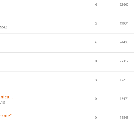
6
22660
5
19931
9:42
6
24403
8
27312
3
17211
nica...
0
15471
:13
cznie"
0
15548