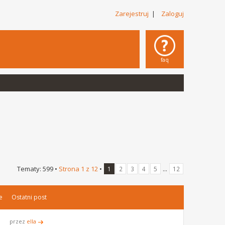
Zarejestruj
|
Zaloguj
faq
Tematy: 599 •
Strona
1
z
12
•
...
1
2
3
4
5
12
e
Ostatni post
przez
ella