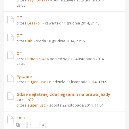
03:06
OT
przez
LeszkoII
» czwartek 11 grudnia 2014, 21:43
OT
przez
lith
» środa 10 grudnia 2014, 21:15
OT
przez
britanic042
» poniedziałek 24 listopada 2014,
21:49
Pytanie
przez
eugeniusz
» niedziela 23 listopada 2014, 13:09
Gdzie najłatwiej zdać egzamin na prawo jazdy
kat. "b"?
przez
eugeniusz
» sobota 22 listopada 2014, 11:04
kosz
1
2
3
4