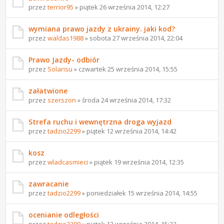
przez
terrior95
» piątek 26 września 2014, 12:27
wymiana prawo jazdy z ukrainy. jaki kod?
przez
waldas1988
» sobota 27 września 2014, 22:04
Prawo Jazdy- odbiór
przez
Solarisu
» czwartek 25 września 2014, 15:55
załatwione
przez
szerszon
» środa 24 września 2014, 17:32
Strefa ruchu i wewnętrzna droga wyjazd
przez
tadzio2299
» piątek 12 września 2014, 14:42
kosz
przez
wladcasmieci
» piątek 19 września 2014, 12:35
zawracanie
przez
tadzio2299
» poniedziałek 15 września 2014, 14:55
ocenianie odległości
przez
tadzio2299
» piątek 12 września 2014, 15:22