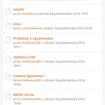
nnwdt
przez
tomekkoz
» wtorek 28 października 2014, 10:01
kosz
przez
szoferemeryt
» piątek 24 października 2014, 20:05
Problemy z Egzaminami
przez
Delbertevil81
» sobota 18 października 2014,
18:57
Swidnica OSK
przez
Delbertevil81
» sobota 18 października 2014,
18:53
nowsze egzaminy?
przez
Delbertevil81
» sobota 18 października 2014,
18:49
Belfer żarów
przez
Delbertevil81
» sobota 18 października 2014,
18:42