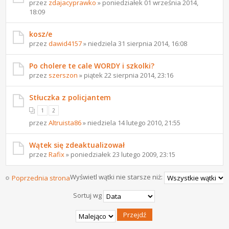
przez
zdajacyprawko
» poniedziałek 01 września 2014,
18:09
kosz/e
przez
dawid4157
» niedziela 31 sierpnia 2014, 16:08
Po cholere te cale WORDY i szkolki?
przez
szerszon
» piątek 22 sierpnia 2014, 23:16
Stłuczka z policjantem
1
2
przez
Altruista86
» niedziela 14 lutego 2010, 21:55
Wątek się zdeaktualizował
przez
Rafix
» poniedziałek 23 lutego 2009, 23:15
Wyświetl wątki nie starsze niż:
Poprzednia strona
Sortuj wg