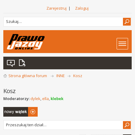
Zarejestruj
|
Zaloguj
Strona główna forum
INNE
Kosz
Kosz
Moderatorzy:
dylek
,
ella
,
klebek
Napisz wątek