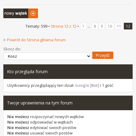
Napisz wątek
Tematy: 599 •
Strona
12
z
12
•
...
1
8
9
10
11
12
Powrót do Strona główna forum
Skocz do:
Kto przegląda forum
Użytkownicy przeglądający ten dział:
Google [Bot]
i 1 gość
Twoje uprawnienia na tym forum
Nie możesz
rozpoczynać nowych wątków
Nie możesz
odpowiadać w wątkach
Nie możesz
edytować swoich postów
Nie możesz
usuwać swoich postów