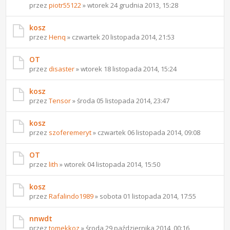
przez
piotr55122
» wtorek 24 grudnia 2013, 15:28
kosz
przez
Henq
» czwartek 20 listopada 2014, 21:53
OT
przez
disaster
» wtorek 18 listopada 2014, 15:24
kosz
przez
Tensor
» środa 05 listopada 2014, 23:47
kosz
przez
szoferemeryt
» czwartek 06 listopada 2014, 09:08
OT
przez
lith
» wtorek 04 listopada 2014, 15:50
kosz
przez
Rafalindo1989
» sobota 01 listopada 2014, 17:55
nnwdt
przez
tomekkoz
» środa 29 października 2014, 00:16