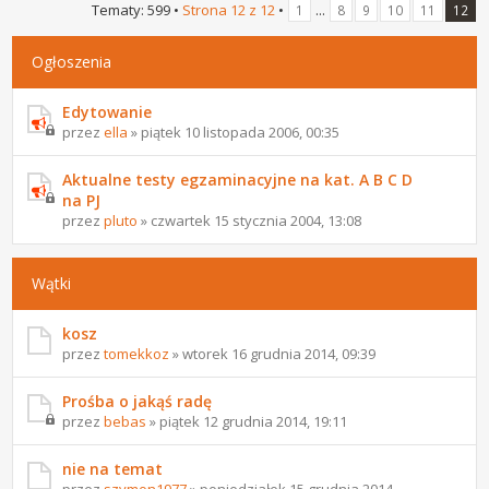
Tematy: 599 •
Strona
12
z
12
•
...
1
8
9
10
11
12
Ogłoszenia
Edytowanie
przez
ella
» piątek 10 listopada 2006, 00:35
Aktualne testy egzaminacyjne na kat. A B C D
na PJ
przez
pluto
» czwartek 15 stycznia 2004, 13:08
Wątki
kosz
przez
tomekkoz
» wtorek 16 grudnia 2014, 09:39
Prośba o jakąś radę
przez
bebas
» piątek 12 grudnia 2014, 19:11
nie na temat
przez
szymon1977
» poniedziałek 15 grudnia 2014,