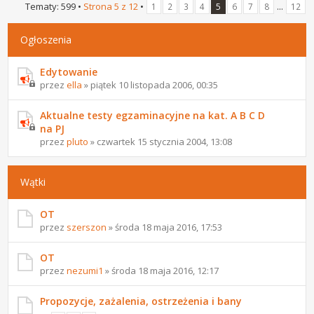
Tematy: 599 •
Strona
5
z
12
•
...
1
2
3
4
5
6
7
8
12
Ogłoszenia
Edytowanie
przez
ella
» piątek 10 listopada 2006, 00:35
Aktualne testy egzaminacyjne na kat. A B C D
na PJ
przez
pluto
» czwartek 15 stycznia 2004, 13:08
Wątki
OT
przez
szerszon
» środa 18 maja 2016, 17:53
OT
przez
nezumi1
» środa 18 maja 2016, 12:17
Propozycje, zażalenia, ostrzeżenia i bany