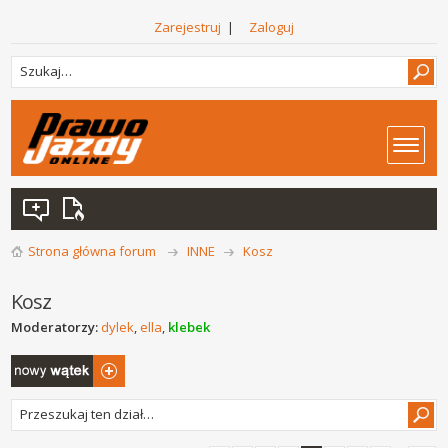
Zarejestruj
|
Zaloguj
Strona główna forum
INNE
Kosz
Kosz
Moderatorzy:
dylek
,
ella
,
klebek
Napisz wątek