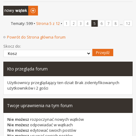
Napisz wątek
Tematy: 599 •
Strona
5
z
12
•
...
1
2
3
4
5
6
7
8
12
Powrót do Strona główna forum
Skocz do:
Kto przegląda forum
Użytkownicy przeglądający ten dział: Brak zidentyfikowanych
użytkowników i 2 gości
Twoje uprawnienia na tym forum
Nie możesz
rozpoczynać nowych wątków
Nie możesz
odpowiadać w wątkach
Nie możesz
edytować swoich postów
Nie możesz
usuwać swoich postów