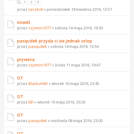
1
2
3
przez
LeszkoII
» poniedziałek 18 kwietnia 2016, 13:57
nnwdt
przez
szymon1977
» sobota 14 maja 2016, 19:30
pasqudek przyda ci sie jednak urlop
przez
pasqudek
» sobota 14 maja 2016, 15:56
prywata
przez
szymon1977
» środa 11 maja 2016, 19:47
OT
przez
Blacksmith
» wtorek 10 maja 2016, 23:45
OT
przez
lith
» wtorek 10 maja 2016, 20:26
OT
przez
pasqudek
» niedziela 08 maja 2016, 23:00
OT