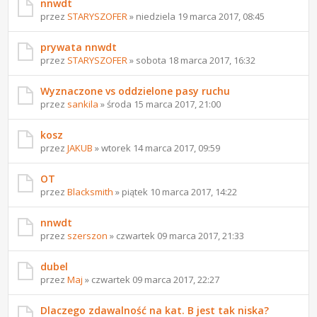
nnwdt
przez
STARYSZOFER
» niedziela 19 marca 2017, 08:45
prywata nnwdt
przez
STARYSZOFER
» sobota 18 marca 2017, 16:32
Wyznaczone vs oddzielone pasy ruchu
przez
sankila
» środa 15 marca 2017, 21:00
kosz
przez
JAKUB
» wtorek 14 marca 2017, 09:59
OT
przez
Blacksmith
» piątek 10 marca 2017, 14:22
nnwdt
przez
szerszon
» czwartek 09 marca 2017, 21:33
dubel
przez
Maj
» czwartek 09 marca 2017, 22:27
Dlaczego zdawalność na kat. B jest tak niska?