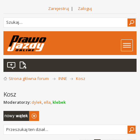
Zarejestruj
|
Zaloguj
Strona główna forum
INNE
Kosz
Kosz
Moderatorzy:
dylek
,
ella
,
klebek
Napisz wątek