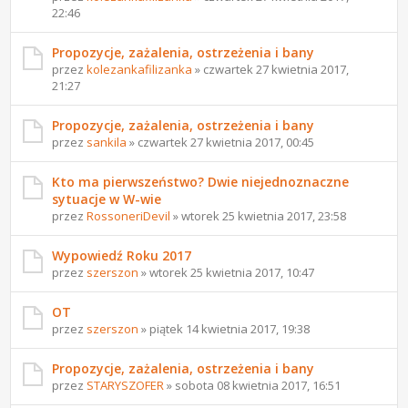
22:46
Propozycje, zażalenia, ostrzeżenia i bany
przez
kolezankafilizanka
» czwartek 27 kwietnia 2017,
21:27
Propozycje, zażalenia, ostrzeżenia i bany
przez
sankila
» czwartek 27 kwietnia 2017, 00:45
Kto ma pierwszeństwo? Dwie niejednoznaczne
sytuacje w W-wie
przez
RossoneriDevil
» wtorek 25 kwietnia 2017, 23:58
Wypowiedź Roku 2017
przez
szerszon
» wtorek 25 kwietnia 2017, 10:47
OT
przez
szerszon
» piątek 14 kwietnia 2017, 19:38
Propozycje, zażalenia, ostrzeżenia i bany
przez
STARYSZOFER
» sobota 08 kwietnia 2017, 16:51