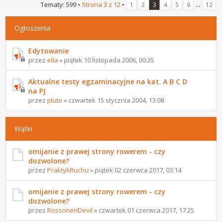
Tematy: 599 •
Strona
3
z
12
•
...
1
2
3
4
5
6
12
Ogłoszenia
Edytowanie
przez
ella
» piątek 10 listopada 2006, 00:35
Aktualne testy egzaminacyjne na kat. A B C D
na PJ
przez
pluto
» czwartek 15 stycznia 2004, 13:08
Wątki
omijanie z prawej strony rowerem - czy
dozwolone?
przez
PraktykRuchu
» piątek 02 czerwca 2017, 03:14
omijanie z prawej strony rowerem - czy
dozwolone?
przez
RossoneriDevil
» czwartek 01 czerwca 2017, 17:25