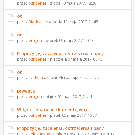
przez
oskbelfer
» środa 10 maja 2017, 18:26
ot
przez
Blacksmith
» środa 10 maja 2017, 21:48
ot
przez
eragon
» wtorek 09 maja 2017, 20:43
Propozycje, zażalenia, ostrzeżenia i bany
przez
oskbelfer
» niedziela 07 maja 2017, 00:45
ot
przez
Karlena
» czwartek 04 maja 2017, 23:29
prywata
przez
eragon
» piątek 05 maja 2017, 21:11
W tym temacie nie komentujemy
przez
oskbelfer
» piątek 05 maja 2017, 16:57
Propozycje, zażalenia, ostrzeżenia i bany
przez
kolezankafilizanka
» czwartek 27 kwietnia 2017,