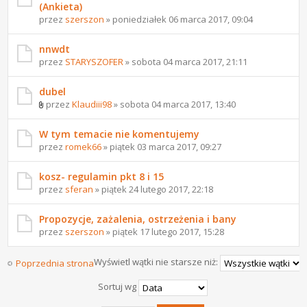
(Ankieta)
przez
szerszon
» poniedziałek 06 marca 2017, 09:04
nnwdt
przez
STARYSZOFER
» sobota 04 marca 2017, 21:11
dubel
przez
Klaudiii98
» sobota 04 marca 2017, 13:40
W tym temacie nie komentujemy
przez
romek66
» piątek 03 marca 2017, 09:27
kosz- regulamin pkt 8 i 15
przez
sferan
» piątek 24 lutego 2017, 22:18
Propozycje, zażalenia, ostrzeżenia i bany
przez
szerszon
» piątek 17 lutego 2017, 15:28
Wyświetl wątki nie starsze niż:
Poprzednia strona
Następna strona
Sortuj wg