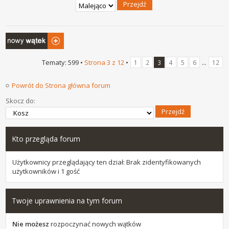
Napisz wątek
Tematy: 599 •
Strona
3
z
12
•
...
1
2
3
4
5
6
12
Powrót do Strona główna forum
Skocz do:
Kto przegląda forum
Użytkownicy przeglądający ten dział: Brak zidentyfikowanych
użytkowników i 1 gość
Twoje uprawnienia na tym forum
Nie możesz
rozpoczynać nowych wątków