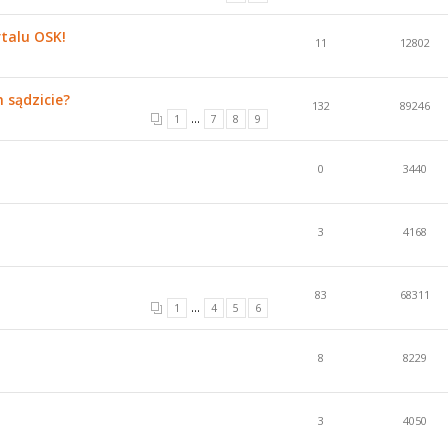
talu OSK!
11
12802
 sądzicie?
132
89246
...
1
7
8
9
0
3440
3
4168
83
68311
...
1
4
5
6
8
8229
3
4050