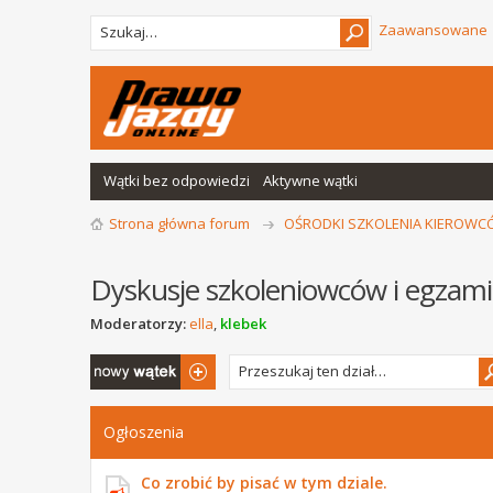
Zaawansowane
Wątki bez odpowiedzi
Aktywne wątki
Strona główna forum
OŚRODKI SZKOLENIA KIEROW
Dyskusje szkoleniowców i egzam
Moderatorzy:
ella
,
klebek
Napisz wątek
Ogłoszenia
Co zrobić by pisać w tym dziale.