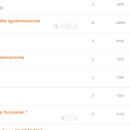
6
6418
38
 dla egzaminatorów
33
26999
1
2
3
9
8524
zaminatorów
2
3522
5
6708
0
3263
a fotoradar ?
21
19192
1
2