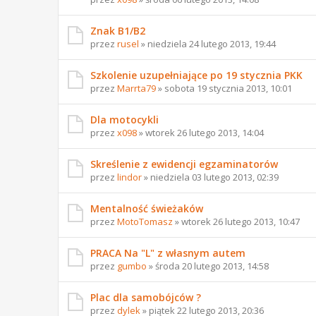
Znak B1/B2
przez
rusel
» niedziela 24 lutego 2013, 19:44
Szkolenie uzupełniające po 19 stycznia PKK
przez
Marrta79
» sobota 19 stycznia 2013, 10:01
Dla motocykli
przez
x098
» wtorek 26 lutego 2013, 14:04
Skreślenie z ewidencji egzaminatorów
przez
lindor
» niedziela 03 lutego 2013, 02:39
Mentalność świeżaków
przez
MotoTomasz
» wtorek 26 lutego 2013, 10:47
PRACA Na "L" z własnym autem
przez
gumbo
» środa 20 lutego 2013, 14:58
Plac dla samobójców ?
przez
dylek
» piątek 22 lutego 2013, 20:36