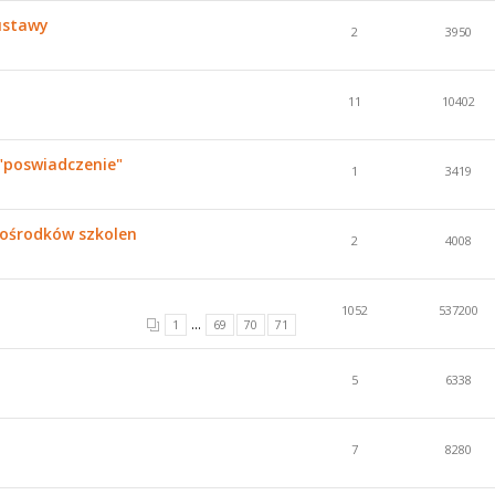
ustawy
2
3950
11
10402
 "poswiadczenie"
1
3419
 ośrodków szkolen
2
4008
1052
537200
...
1
69
70
71
5
6338
7
8280