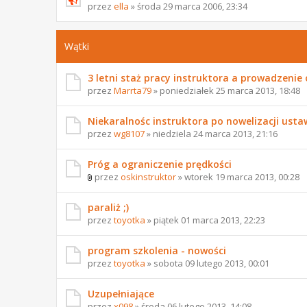
przez
ella
» środa 29 marca 2006, 23:34
Wątki
3 letni staż pracy instruktora a prowadzenie
przez
Marrta79
» poniedziałek 25 marca 2013, 18:48
Niekaralnośc instruktora po nowelizacji usta
przez
wg8107
» niedziela 24 marca 2013, 21:16
Próg a ograniczenie prędkości
przez
oskinstruktor
» wtorek 19 marca 2013, 00:28
paraliż ;)
przez
toyotka
» piątek 01 marca 2013, 22:23
program szkolenia - nowości
przez
toyotka
» sobota 09 lutego 2013, 00:01
Uzupełniające
przez
x098
» środa 06 lutego 2013, 14:08