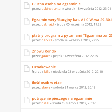
Głucha osoba na egzaminie
przez
oskinstruktor
» wtorek 18 września 2012, 23:01
Egzamin weryfikacyjny kat. A i C W-wa 29-30.
przez
osk rajd
» środa 05 września 2012, 11:28
płatny program z pytaniami "Egzaminator 20
przez
dark21
» środa 26 września 2012, 22:22
Znowu Rondo
przez
jjaacc
» piątek 14 września 2012, 22:25
Oznakowanie
przez
MEL
» niedziela 23 września 2012, 22:10
Ilość osób w eLce
przez
slawz
» sobota 31 marca 2012, 20:13
potrącenie pieszego na egzaminie
przez
rusel
» środa 15 sierpnia 2012, 20:37