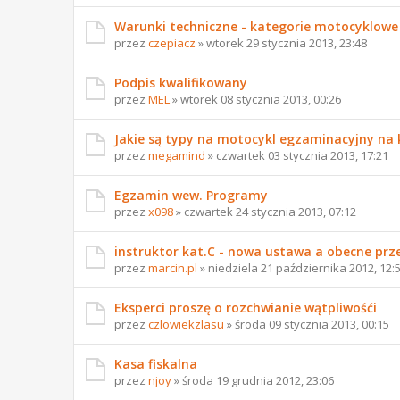
Warunki techniczne - kategorie motocyklowe 
przez
czepiacz
» wtorek 29 stycznia 2013, 23:48
Podpis kwalifikowany
przez
MEL
» wtorek 08 stycznia 2013, 00:26
Jakie są typy na motocykl egzaminacyjny na 
przez
megamind
» czwartek 03 stycznia 2013, 17:21
Egzamin wew. Programy
przez
x098
» czwartek 24 stycznia 2013, 07:12
instruktor kat.C - nowa ustawa a obecne prz
przez
marcin.pl
» niedziela 21 października 2012, 12:
Eksperci proszę o rozchwianie wątpliwośći
przez
czlowiekzlasu
» środa 09 stycznia 2013, 00:15
Kasa fiskalna
przez
njoy
» środa 19 grudnia 2012, 23:06