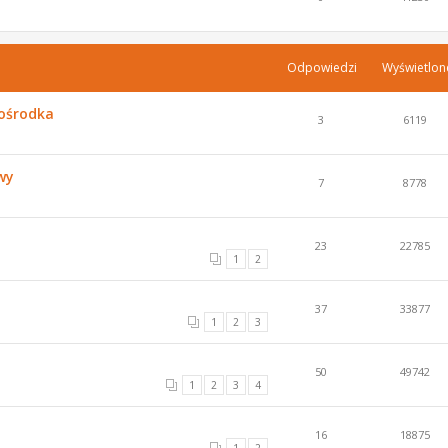
Odpowiedzi
Wyświetlon
 ośrodka
3
6119
wy
7
8778
23
22785
1
2
37
33877
1
2
3
50
49742
1
2
3
4
16
18875
1
2