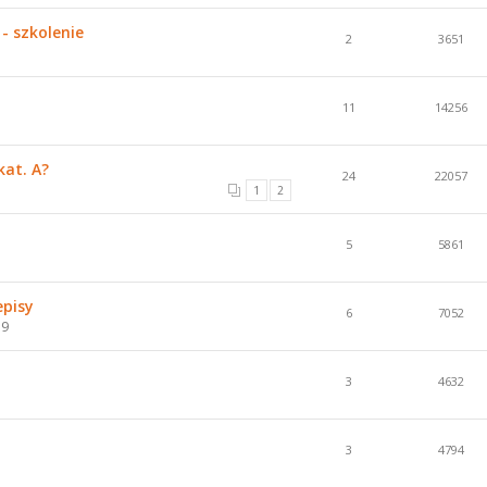
- szkolenie
2
3651
11
14256
kat. A?
24
22057
1
2
5
5861
episy
6
7052
59
3
4632
3
4794