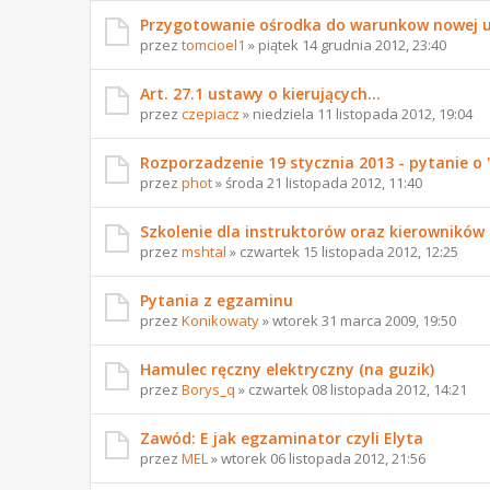
Przygotowanie ośrodka do warunkow nowej 
przez
tomcioel1
» piątek 14 grudnia 2012, 23:40
Art. 27.1 ustawy o kierujących...
przez
czepiacz
» niedziela 11 listopada 2012, 19:04
Rozporzadzenie 19 stycznia 2013 - pytanie o
przez
phot
» środa 21 listopada 2012, 11:40
Szkolenie dla instruktorów oraz kierowników
przez
mshtal
» czwartek 15 listopada 2012, 12:25
Pytania z egzaminu
przez
Konikowaty
» wtorek 31 marca 2009, 19:50
Hamulec ręczny elektryczny (na guzik)
przez
Borys_q
» czwartek 08 listopada 2012, 14:21
Zawód: E jak egzaminator czyli Elyta
przez
MEL
» wtorek 06 listopada 2012, 21:56