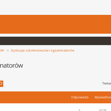
CÓW
Dyskusje szkoleniowców i egzaminatorów
inatorów
Temat
Odpowiedzi
Wyświetlon
0
41230