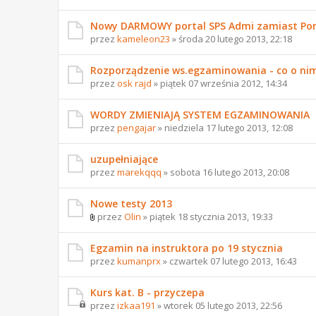
Nowy DARMOWY portal SPS Admi zamiast Por
przez
kameleon23
» środa 20 lutego 2013, 22:18
Rozporządzenie ws.egzaminowania - co o nim
przez
osk rajd
» piątek 07 września 2012, 14:34
WORDY ZMIENIAJĄ SYSTEM EGZAMINOWANIA
przez
pengajar
» niedziela 17 lutego 2013, 12:08
uzupełniające
przez
marekqqq
» sobota 16 lutego 2013, 20:08
Nowe testy 2013
przez
Olin
» piątek 18 stycznia 2013, 19:33
Egzamin na instruktora po 19 stycznia
przez
kumanprx
» czwartek 07 lutego 2013, 16:43
Kurs kat. B - przyczepa
przez
izkaa191
» wtorek 05 lutego 2013, 22:56