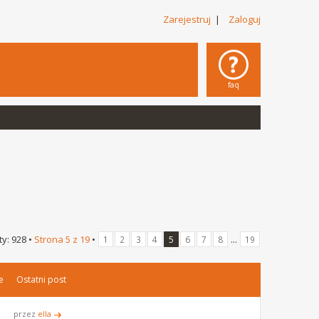
Zarejestruj
|
Zaloguj
faq
y: 928 •
Strona
5
z
19
•
...
1
2
3
4
5
6
7
8
19
e
Ostatni post
przez
ella