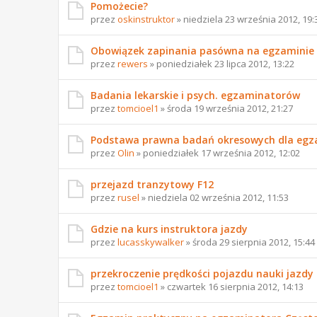
Pomożecie?
przez
oskinstruktor
» niedziela 23 września 2012, 19:
Obowiązek zapinania pasówna na egzaminie
przez
rewers
» poniedziałek 23 lipca 2012, 13:22
Badania lekarskie i psych. egzaminatorów
przez
tomcioel1
» środa 19 września 2012, 21:27
Podstawa prawna badań okresowych dla eg
przez
Olin
» poniedziałek 17 września 2012, 12:02
przejazd tranzytowy F12
przez
rusel
» niedziela 02 września 2012, 11:53
Gdzie na kurs instruktora jazdy
przez
lucasskywalker
» środa 29 sierpnia 2012, 15:44
przekroczenie prędkości pojazdu nauki jazdy 
przez
tomcioel1
» czwartek 16 sierpnia 2012, 14:13