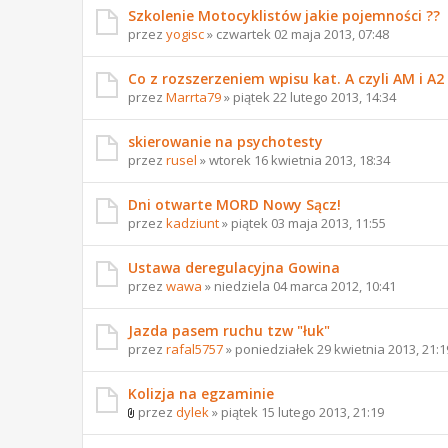
Szkolenie Motocyklistów jakie pojemności ??
przez
yogisc
» czwartek 02 maja 2013, 07:48
Co z rozszerzeniem wpisu kat. A czyli AM i A2
przez
Marrta79
» piątek 22 lutego 2013, 14:34
skierowanie na psychotesty
przez
rusel
» wtorek 16 kwietnia 2013, 18:34
Dni otwarte MORD Nowy Sącz!
przez
kadziunt
» piątek 03 maja 2013, 11:55
Ustawa deregulacyjna Gowina
przez
wawa
» niedziela 04 marca 2012, 10:41
Jazda pasem ruchu tzw "łuk"
przez
rafal5757
» poniedziałek 29 kwietnia 2013, 21:1
Kolizja na egzaminie
przez
dylek
» piątek 15 lutego 2013, 21:19