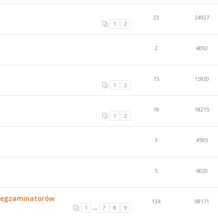
23
24927
1
2
2
4092
15
15920
1
2
18
18215
1
2
3
4595
5
6020
do egzaminatorów
134
98171
...
1
7
8
9