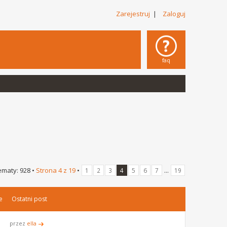
Zarejestruj
|
Zaloguj
faq
ematy: 928 •
Strona
4
z
19
•
...
1
2
3
4
5
6
7
19
e
Ostatni post
przez
ella