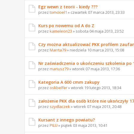
Egz wewn z teorii - kiedy ???
przez
tomcioel1
» czwartek 07 marca 2013, 23:33
Kurs po nowemu od A do Z
przez
kameleon23
» sobota 04 maja 2013, 23:52
Czy można aktualizować PKK profilem zaufa
przez
Marrta79
» niedziela 10 marca 2013, 15:08
Nr zaświadczenia o ukończeniu szkolenia po 
przez
mariusz79
» wtorek 07 maja 2013, 17:36
Kategoria A 600 cmm zakupy
przez
oskbelfer
» wtorek 19 lutego 2013, 18:34
założenie PKK dla osób które nie ukończyły 17 
przez
szydlaczek
» wtorek 07 maja 2013, 20:48
Kursant z innego powiatu?
przez
PILU
» piątek 03 maja 2013, 10:41