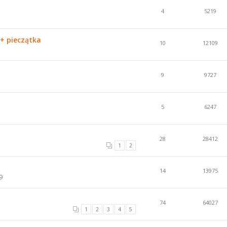
4
5219
 + pieczątka
10
12109
9
9727
5
6247
28
28412
1
2
14
13975
9
74
64027
1
2
3
4
5