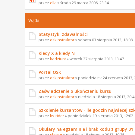
przez
ella
» środa 29 marca 2006, 23:34
Wątki
Statystyki zdawalności
przez
oskinstruktor
» sobota 03 sierpnia 2013, 18:08
Kiedy X a kiedy N
przez
kadziunt
» wtorek 27 sierpnia 2013, 13:47
Portal OSK
przez
oskinstruktor
» poniedziałek 24 czerwca 2013, 
Zaświadczenie o ukończeniu kursu
przez
oskinstruktor
» niedziela 18 sierpnia 2013, 20:4
Szkolenie kursantow - ile godzin najwiecej szko
przez
ks-rider
» poniedziałek 19 sierpnia 2013, 12:02
Okulary na egzaminie i brak kodu z grupy 01
przez
slamyr
» niedziela 18 sierpnia 2013, 10:35