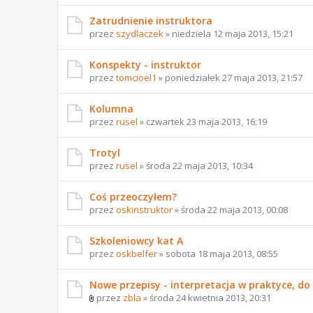
Zatrudnienie instruktora
przez
szydlaczek
» niedziela 12 maja 2013, 15:21
Konspekty - instruktor
przez
tomcioel1
» poniedziałek 27 maja 2013, 21:57
Kolumna
przez
rusel
» czwartek 23 maja 2013, 16:19
Trotyl
przez
rusel
» środa 22 maja 2013, 10:34
Coś przeoczyłem?
przez
oskinstruktor
» środa 22 maja 2013, 00:08
Szkoleniowcy kat A
przez
oskbelfer
» sobota 18 maja 2013, 08:55
Nowe przepisy - interpretacja w praktyce, 
przez
zbla
» środa 24 kwietnia 2013, 20:31