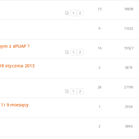
15
18838
1
2
9
11032
nym z ePUAP ?
16
19527
1
2
18 stycznia 2013
2
3879
28
27190
1
2
l i 9 miesięcy
1
2934
2
3896