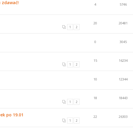
u zdawać!
4
5746
20
20481
1
2
0
3045
15
16234
1
2
10
12344
18
18443
1
2
łek po 19.01
22
26303
1
2