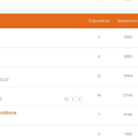
Odpowiedzi
Wyświetlon
5
6594
4
5083
12
19694
23:21
18
27165
0
1
2
liliscie
7
10189
6
7523