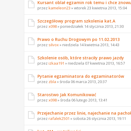
Kursant oblał egzamin rok temu i chce znow
przez
kameleon23
» wtorek 23 kwietnia 2013, 15:04
Szczegółowy program szkolenia kat.A
przez
x098
» poniedziałek 14 stycznia 2013, 21:30
Prawo o Ruchu Drogowym po 11.02.2013
przez
silvox
» niedziela 14 kwietnia 2013, 14:43
Szkolenie osób, które straciły prawo jazdy
przez
izkaa191
» niedziela 07 kwietnia 2013, 16:57
Pytanie egzaminatora do egzaminatorów
przez
zbla
» środa 06 marca 2013, 20:37
Starostwo Jak Komunikować
przez
x098
» środa 06 lutego 2013, 13:41
Przejechanie przez linie, najechanie na pacho
przez
rafalek2501
» sobota 26 stycznia 2013, 19:11