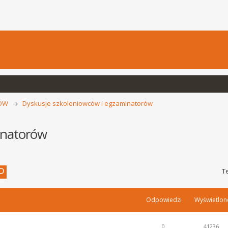
CÓW
Dyskusje szkoleniowców i egzaminatorów
inatorów
T
Odpowiedzi
Wyświetlon
0
41236