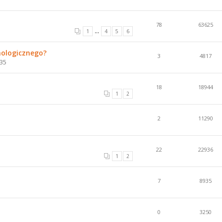
78
63625
...
1
4
5
6
hologicznego?
3
4817
:35
18
18944
1
2
2
11290
22
22936
1
2
7
8935
0
3250