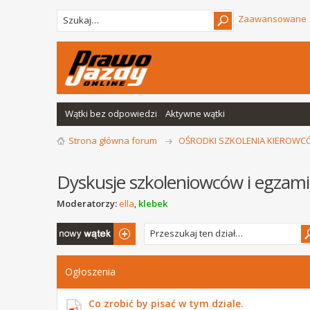
Zaawansowane
Wątki bez odpowiedzi
Aktywne wątki
Strona główna forum
OŚRODKI SZKOLENIA KIEROW
Dyskusje szkoleniowców i egzam
Moderatorzy:
ella
,
klebek
Napisz wątek
Ogłoszenia
Co zrobić by pisać w tym dziale.