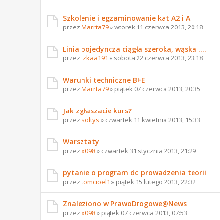
Szkolenie i egzaminowanie kat A2 i A
przez
Marrta79
» wtorek 11 czerwca 2013, 20:18
Linia pojedyncza ciągła szeroka, wąska ....
przez
izkaa191
» sobota 22 czerwca 2013, 23:18
Warunki techniczne B+E
przez
Marrta79
» piątek 07 czerwca 2013, 20:35
Jak zgłaszacie kurs?
przez
soltys
» czwartek 11 kwietnia 2013, 15:33
Warsztaty
przez
x098
» czwartek 31 stycznia 2013, 21:29
pytanie o program do prowadzenia teorii
przez
tomcioel1
» piątek 15 lutego 2013, 22:32
Znaleziono w PrawoDrogowe@News
przez
x098
» piątek 07 czerwca 2013, 07:53