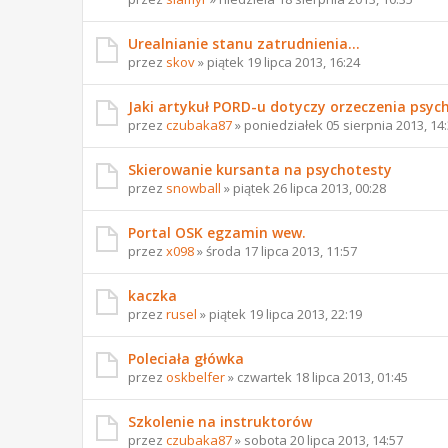
Urealnianie stanu zatrudnienia...
przez
skov
» piątek 19 lipca 2013, 16:24
Jaki artykuł PORD-u dotyczy orzeczenia psyc
przez
czubaka87
» poniedziałek 05 sierpnia 2013, 14
Skierowanie kursanta na psychotesty
przez
snowball
» piątek 26 lipca 2013, 00:28
Portal OSK egzamin wew.
przez
x098
» środa 17 lipca 2013, 11:57
kaczka
przez
rusel
» piątek 19 lipca 2013, 22:19
Poleciała główka
przez
oskbelfer
» czwartek 18 lipca 2013, 01:45
Szkolenie na instruktorów
przez
czubaka87
» sobota 20 lipca 2013, 14:57