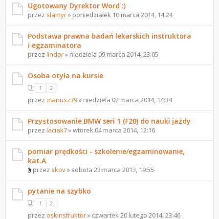
Ugotowany Dyrektor Word :)
przez
slamyr
» poniedziałek 10 marca 2014, 14:24
Podstawa prawna badań lekarskich instruktora
i egzaminatora
przez
lindor
» niedziela 09 marca 2014, 23:05
Osoba otyła na kursie
1
2
przez
mariusz79
» niedziela 02 marca 2014, 14:34
Przystosowanie BMW seri 1 (F20) do nauki jazdy
przez
laciak7
» wtorek 04 marca 2014, 12:16
pomiar prędkości - szkolenie/egzaminowanie,
kat.A
przez
skov
» sobota 23 marca 2013, 19:55
pytanie na szybko
1
2
przez
oskinstruktor
» czwartek 20 lutego 2014, 23:46