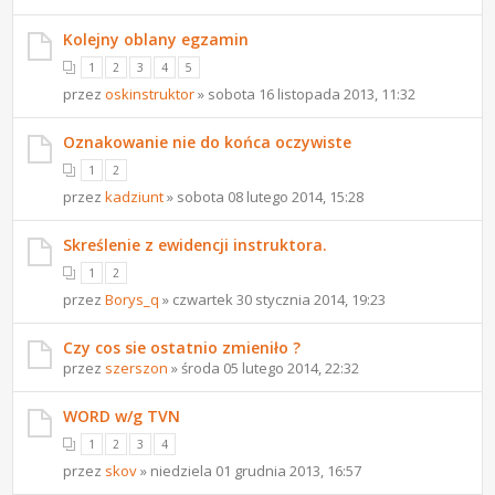
Kolejny oblany egzamin
1
2
3
4
5
przez
oskinstruktor
» sobota 16 listopada 2013, 11:32
Oznakowanie nie do końca oczywiste
1
2
przez
kadziunt
» sobota 08 lutego 2014, 15:28
Skreślenie z ewidencji instruktora.
1
2
przez
Borys_q
» czwartek 30 stycznia 2014, 19:23
Czy cos sie ostatnio zmieniło ?
przez
szerszon
» środa 05 lutego 2014, 22:32
WORD w/g TVN
1
2
3
4
przez
skov
» niedziela 01 grudnia 2013, 16:57