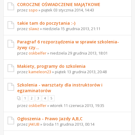
COROCZNE OŚWIADCZENIE MAJĄTKOWE
przez
sspo
» piątek 03 stycznia 2014, 14:43
takie tam do poczytania :-)
przez
slawz
» niedziela 15 grudnia 2013, 21:11
Paragraf 6 rozporządzenia w sprawie szkolenia-
żywy czy...
przez
oskbelfer
» niedziela 29 grudnia 2013, 18:01
Makiety, programy do szkolenia
przez
kameleon23
» piątek 13 grudnia 2013, 20:48
Szkolenia - warsztaty dla instruktorów i
egzaminatorów
1
2
3
4
5
przez
oskbelfer
» wtorek 11 czerwca 2013, 19:35
Ogłoszenia - Prawo Jazdy A,B,C
przez
JAKUB
» środa 11 grudnia 2013, 00:14