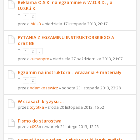
Reklama O.S.K. na egzaminie w W.O.R.D. , a
U.0.K.i K.
1
2
przez
JAKUB
» niedziela 17 listopada 2013, 20:17
PYTANIA Z EGZAMINU INSTRUKTORSKIEGO A
oraz BE
1
2
3
przez
kumanprx
» niedziela 27 października 2013, 21:07
Egzamin na instruktora - wrażania + materiały
1
2
przez
Adamkozewicz
» sobota 23 listopada 2013, 23:28
W czasach kryzysu ...
przez
toyotka
» środa 20 listopada 2013, 16:52
Pismo do starostwa
przez
x098
» czwartek 21 lutego 2013, 12:23