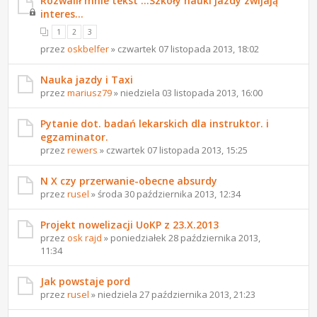
Rozwalił mnie tekst ...Szkoły nauki jazdy zwijają
interes...
1
2
3
przez
oskbelfer
» czwartek 07 listopada 2013, 18:02
Nauka jazdy i Taxi
przez
mariusz79
» niedziela 03 listopada 2013, 16:00
Pytanie dot. badań lekarskich dla instruktor. i
egzaminator.
przez
rewers
» czwartek 07 listopada 2013, 15:25
N X czy przerwanie-obecne absurdy
przez
rusel
» środa 30 października 2013, 12:34
Projekt nowelizacji UoKP z 23.X.2013
przez
osk rajd
» poniedziałek 28 października 2013,
11:34
Jak powstaje pord
przez
rusel
» niedziela 27 października 2013, 21:23