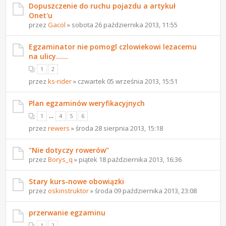
Dopuszczenie do ruchu pojazdu a artykuł
Onet'u
przez
Gacol
» sobota 26 października 2013, 11:55
Egzaminator nie pomogl czlowiekowi lezacemu
na ulicy......
1
2
przez
ks-rider
» czwartek 05 września 2013, 15:51
Plan egzaminów weryfikacyjnych
...
1
4
5
6
przez
rewers
» środa 28 sierpnia 2013, 15:18
"Nie dotyczy rowerów"
przez
Borys_q
» piątek 18 października 2013, 16:36
Stary kurs-nowe obowiązki
przez
oskinstruktor
» środa 09 października 2013, 23:08
przerwanie egzaminu
1
2