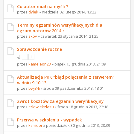
Co autor miał na myśli ?
przez
dylek
» niedziela 02 lutego 2014, 13:22
Terminy egzaminów weryfikacyjnych dla
egzaminatorów 2014 r.
przez
skov
» czwartek 23 stycznia 2014, 21:25
Sprawozdanie roczne
1
2
przez
kameleon23
» piątek 13 grudnia 2013, 21:09
Aktualizacja PKK "błąd połączenia z serwerem"
w dniu 9.10.13
przez
bwj34i
» środa 09 października 2013, 18:01
Zwrot kosztów za egzamin weryfikacyjny
przez
czlowiekzlasu
» środa 18 grudnia 2013, 22:18
Przerwa w szkoleniu - wypadek
przez
ks-rider
» poniedziałek 30 grudnia 2013, 20:39