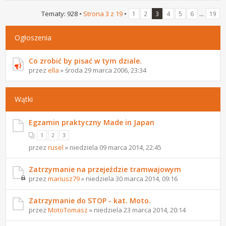
Tematy: 928 •
Strona
3
z
19
•
...
1
2
3
4
5
6
19
Ogłoszenia
Co zrobić by pisać w tym dziale.
przez
ella
» środa 29 marca 2006, 23:34
Wątki
Egzamin praktyczny Made in Japan
1
2
3
przez
rusel
» niedziela 09 marca 2014, 22:45
Zatrzymanie na przejeździe tramwajowym
przez
mariusz79
» niedziela 30 marca 2014, 09:16
Zatrzymanie do STOP - kat. Moto.
przez
MotoTomasz
» niedziela 23 marca 2014, 20:14