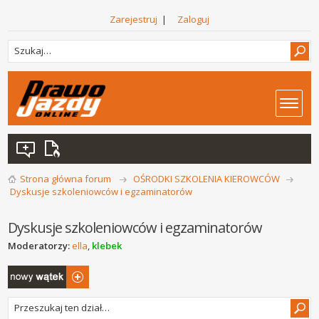
Zarejestruj
|
Zaloguj
Strona główna forum
OŚRODKI SZKOLENIA KIEROWCÓW
Dyskusje szkoleniowców i egzaminatorów
Dyskusje szkoleniowców i egzaminatorów
Moderatorzy:
ella
,
klebek
Napisz wątek