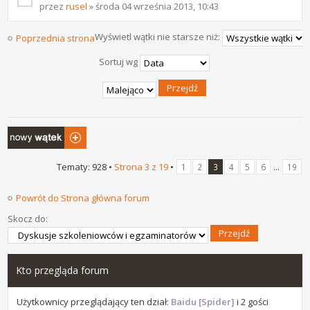
przez
rusel
» środa 04 września 2013, 10:43
Wyświetl wątki nie starsze niż:
Poprzednia strona
Następna strona
Sortuj wg
Napisz wątek
Tematy: 928 •
Strona
3
z
19
•
...
1
2
3
4
5
6
19
Powrót do Strona główna forum
Skocz do:
Kto przegląda forum
Użytkownicy przeglądający ten dział:
Baidu [Spider]
i 2 gości