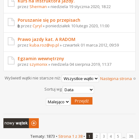
Kurs na instruktora jazdy.
przez
Sherman
» niedziela 19 stycznia 2020, 18:22
Poruszanie się po przepisach
przez
Cyryl
» poniedziałek 10 lutego 2020, 11:00
Prawo jazdy kat. A RADOM
przez
kuba.roz@vp.pl
» czwartek 01 marca 2012, 09:59
Egzamin wewnętrzny
przez
szymonix
» niedziela 04 sierpnia 2019, 11:37
Wyświetl wątki nie starsze niż:
Następna strona
Sortuj wg
Napisz wątek
Tematy: 1873 •
Strona
1
z
38
•
...
1
2
3
4
5
38