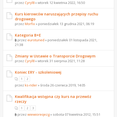
przez
Cyryl8
» wtorek 12 kwietnia 2022, 16:50
Kurs kierowców naruszających przepisy ruchu
drogowego
przez
Morfix
» poniedziałek 13 grudnia 2021, 06:19
Kategoria B+E
przez
eurotuned
» poniedziałek 01 listopada 2021,
21:38
Zmiany w Ustawie o Transporcie Drogowym
przez
Cyryl8
» wtorek 31 sierpnia 2021, 11:28
Koniec ERY - szkoleniowej
1
2
przez
ks-rider
» środa 26 czerwca 2019, 14:05
Kwalifikacja wstępna czy kurs na przewóz
rzeczy
1
2
3
przez
wiewioreqezg
» sobota 07 kwietnia 2012, 15:51