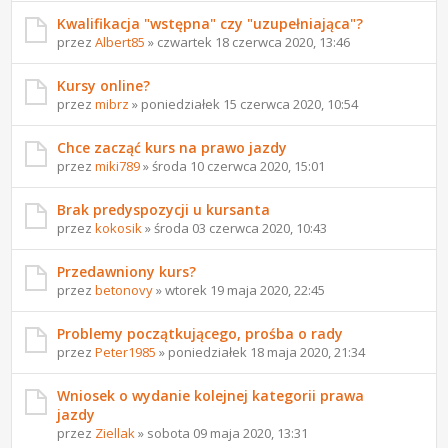
Kwalifikacja "wstępna" czy "uzupełniająca"?
przez
Albert85
» czwartek 18 czerwca 2020, 13:46
Kursy online?
przez
mibrz
» poniedziałek 15 czerwca 2020, 10:54
Chce zacząć kurs na prawo jazdy
przez
miki789
» środa 10 czerwca 2020, 15:01
Brak predyspozycji u kursanta
przez
kokosik
» środa 03 czerwca 2020, 10:43
Przedawniony kurs?
przez
betonovy
» wtorek 19 maja 2020, 22:45
Problemy początkującego, prośba o rady
przez
Peter1985
» poniedziałek 18 maja 2020, 21:34
Wniosek o wydanie kolejnej kategorii prawa
jazdy
przez
Ziellak
» sobota 09 maja 2020, 13:31