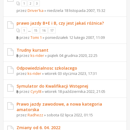
1
2
3
przez
Driver'ka
» niedziela 18 listopada 2007, 15:32
prawo jazdy B+E i B, czy jest jakaś różnica?
...
1
15
16
17
przez
Tomi 1
» poniedziałek 12 lutego 2007, 11:09
Trudny kursant
przez
ks-rider
» piątek 04 grudnia 2020, 22:25
Odpowiedzialnosc szkolacego
przez
ks-rider
» wtorek 03 stycznia 2023, 17:31
Symulator do Kwalifikacji Wstępnej
przez
Cyryl8
» wtorek 18 października 2022, 21:05
Prawo jazdy zawodowe, a nowa kategoria
amatorska
przez
Radhezz
» sobota 02 lipca 2022, 01:15
Zmiany od 6. 04. 2022