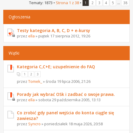
Tematy: 1873 •
Strona
1
z
38
•
...
1
2
3
4
5
38
Ogłoszenia
Testy kategoria A, B, C, D + e-kursy
przez
ella
» piątek 17 sierpnia 2012, 19:26
Wątki
Kategoria C,C+E; uzupelnienie do FAQ
1
2
3
przez
Tomek_
» środa 19 lipca 2006, 21:26
Porady jak wybrać OSk i zadbać o swoje prawa.
przez
ella
» sobota 29 października 2005, 13:13
Co zrobić gdy panel wejścia do konta ciągle się
zawiesza?
przez
Syncro
» poniedziałek 18 maja 2026, 20:58