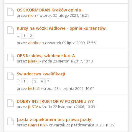
OSK KORMORAN Kraków opinia
przez
nioh
» wtorek 02 lutego 2021, 16:21
Kursy na wózki widłowe - opinie kursantów.
1
2
przez
abrikos
» czwartek 09 lipca 2009, 15:56
OES Kraków, szkolenie kat A
przez
Juliakj
» środa 23 sierpnia 2017, 10:13
Swiadectwo kwalifikacji
...
1
5
6
7
przez
lechu5
» środa 23 sierpnia 2006, 16:04
DOBRY INSTRUKTOR W POZNANIU ???
przez
JUSTA
» środa 22 listopada 2006, 10:09
Jazda z opiekunem bez prawa jazdy.
przez
Dami1189
» czwartek 22 października 2020, 10:29