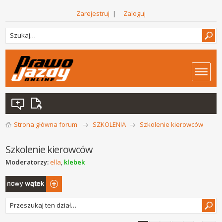
Zarejestruj
|
Zaloguj
Strona główna forum
SZKOLENIA
Szkolenie kierowców
Szkolenie kierowców
Moderatorzy:
ella
,
klebek
Napisz wątek