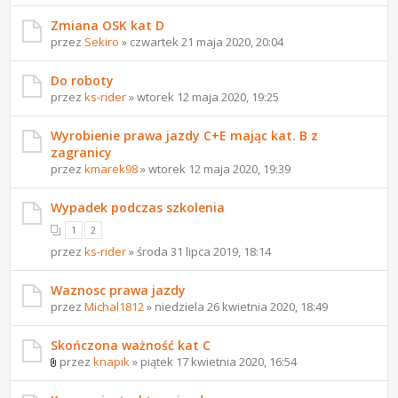
Zmiana OSK kat D
przez
Sekiro
» czwartek 21 maja 2020, 20:04
Do roboty
przez
ks-rider
» wtorek 12 maja 2020, 19:25
Wyrobienie prawa jazdy C+E mając kat. B z
zagranicy
przez
kmarek98
» wtorek 12 maja 2020, 19:39
Wypadek podczas szkolenia
1
2
przez
ks-rider
» środa 31 lipca 2019, 18:14
Waznosc prawa jazdy
przez
Michal1812
» niedziela 26 kwietnia 2020, 18:49
Skończona ważność kat C
przez
knapik
» piątek 17 kwietnia 2020, 16:54