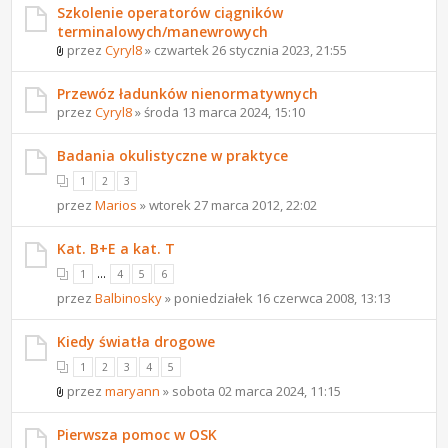
Szkolenie operatorów ciągników
terminalowych/manewrowych
przez
Cyryl8
» czwartek 26 stycznia 2023, 21:55
Przewóz ładunków nienormatywnych
przez
Cyryl8
» środa 13 marca 2024, 15:10
Badania okulistyczne w praktyce
1
2
3
przez
Marios
» wtorek 27 marca 2012, 22:02
Kat. B+E a kat. T
...
1
4
5
6
przez
Balbinosky
» poniedziałek 16 czerwca 2008, 13:13
Kiedy światła drogowe
1
2
3
4
5
przez
maryann
» sobota 02 marca 2024, 11:15
Pierwsza pomoc w OSK