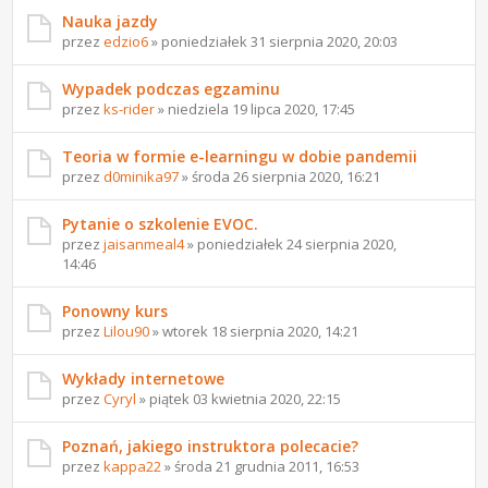
Nauka jazdy
przez
edzio6
» poniedziałek 31 sierpnia 2020, 20:03
Wypadek podczas egzaminu
przez
ks-rider
» niedziela 19 lipca 2020, 17:45
Teoria w formie e-learningu w dobie pandemii
przez
d0minika97
» środa 26 sierpnia 2020, 16:21
Pytanie o szkolenie EVOC.
przez
jaisanmeal4
» poniedziałek 24 sierpnia 2020,
14:46
Ponowny kurs
przez
Lilou90
» wtorek 18 sierpnia 2020, 14:21
Wykłady internetowe
przez
Cyryl
» piątek 03 kwietnia 2020, 22:15
Poznań, jakiego instruktora polecacie?
przez
kappa22
» środa 21 grudnia 2011, 16:53