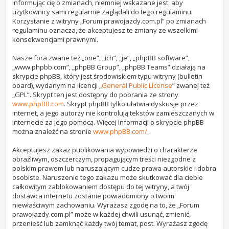
informując cię o zmianach, niemniej wskazane jest, aby
użytkownicy sami regularnie zaglądali do tego regulaminu.
Korzystanie z witryny „Forum prawojazdy.com.pl” po zmianach
regulaminu oznacza, że akceptujesz te zmiany ze wszelkimi
konsekwencjami prawnymi.
Nasze fora zwane też „one”, „ich”, „je”, „phpBB software”,
„www.phpbb.com”, „phpBB Group”, „phpBB Teams” działają na
skrypcie phpBB, który jest środowiskiem typu witryny (bulletin
board), wydanym na licencji „
General Public License
” zwanej też
„GPL”. Skrypt ten jest dostępny do pobrania ze strony
www.phpBB.com
. Skrypt phpBB tylko ułatwia dyskusje przez
internet, a jego autorzy nie kontrolują tekstów zamieszczanych w
internecie za jego pomocą. Więcej informacji o skrypcie phpBB
można znaleźć na stronie
www.phpBB.com/
.
Akceptujesz zakaz publikowania wypowiedzi o charakterze
obraźliwym, oszczerczym, propagującym treści niezgodne z
polskim prawem lub naruszającym cudze prawa autorskie i dobra
osobiste. Naruszenie tego zakazu może skutkować dla ciebie
całkowitym zablokowaniem dostępu do tej witryny, a twój
dostawca internetu zostanie powiadomiony o twoim
niewłaściwym zachowaniu. Wyrażasz zgodę na to, że „Forum
prawojazdy.com.pl” może w każdej chwili usunąć, zmienić,
przenieść lub zamknąć każdy twój temat, post. Wyrażasz zgodę