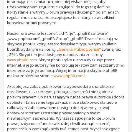
informując cię o zmianach, niemniej wskazane jest, aby
użytkownicy sami regularnie zaglądali do tego regulaminu.
Korzystanie z witryny „Forum prawojazdy.com.pl” po zmianach
regulaminu oznacza, że akceptujesz te zmiany ze wszelkimi
konsekwencjami prawnymi.
Nasze fora zwane też „one”, „ich”, „je”, „phpBB software”,
„www.phpbb.com”, „phpBB Group”, „phpBB Teams” działają na
skrypcie phpBB, który jest środowiskiem typu witryny (bulletin
board), wydanym na licencji „
General Public License
” zwanej też
„GPL”. Skrypt ten jest dostępny do pobrania ze strony
www.phpBB.com
. Skrypt phpBB tylko ułatwia dyskusje przez
internet, a jego autorzy nie kontrolują tekstów zamieszczanych w
internecie za jego pomocą. Więcej informacji o skrypcie phpBB
można znaleźć na stronie
www.phpBB.com/
.
Akceptujesz zakaz publikowania wypowiedzi o charakterze
obraźliwym, oszczerczym, propagującym treści niezgodne z
polskim prawem lub naruszającym cudze prawa autorskie i dobra
osobiste. Naruszenie tego zakazu może skutkować dla ciebie
całkowitym zablokowaniem dostępu do tej witryny, a twój
dostawca internetu zostanie powiadomiony o twoim
niewłaściwym zachowaniu. Wyrażasz zgodę na to, że „Forum
prawojazdy.com.pl” może w każdej chwili usunąć, zmienić,
przenieść lub zamknąć każdy twój temat, post. Wyrażasz zgodę