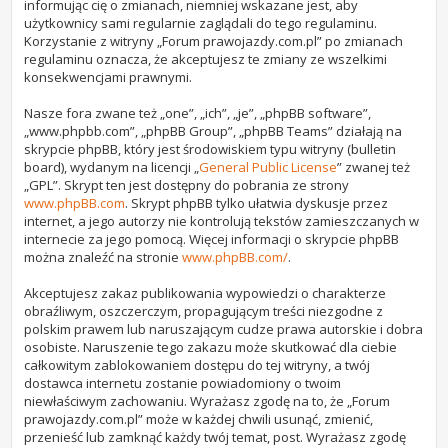
informując cię o zmianach, niemniej wskazane jest, aby
użytkownicy sami regularnie zaglądali do tego regulaminu.
Korzystanie z witryny „Forum prawojazdy.com.pl” po zmianach
regulaminu oznacza, że akceptujesz te zmiany ze wszelkimi
konsekwencjami prawnymi.
Nasze fora zwane też „one”, „ich”, „je”, „phpBB software”,
„www.phpbb.com”, „phpBB Group”, „phpBB Teams” działają na
skrypcie phpBB, który jest środowiskiem typu witryny (bulletin
board), wydanym na licencji „
General Public License
” zwanej też
„GPL”. Skrypt ten jest dostępny do pobrania ze strony
www.phpBB.com
. Skrypt phpBB tylko ułatwia dyskusje przez
internet, a jego autorzy nie kontrolują tekstów zamieszczanych w
internecie za jego pomocą. Więcej informacji o skrypcie phpBB
można znaleźć na stronie
www.phpBB.com/
.
Akceptujesz zakaz publikowania wypowiedzi o charakterze
obraźliwym, oszczerczym, propagującym treści niezgodne z
polskim prawem lub naruszającym cudze prawa autorskie i dobra
osobiste. Naruszenie tego zakazu może skutkować dla ciebie
całkowitym zablokowaniem dostępu do tej witryny, a twój
dostawca internetu zostanie powiadomiony o twoim
niewłaściwym zachowaniu. Wyrażasz zgodę na to, że „Forum
prawojazdy.com.pl” może w każdej chwili usunąć, zmienić,
przenieść lub zamknąć każdy twój temat, post. Wyrażasz zgodę