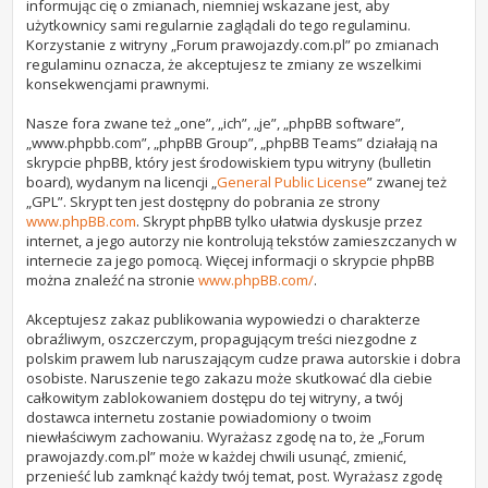
informując cię o zmianach, niemniej wskazane jest, aby
użytkownicy sami regularnie zaglądali do tego regulaminu.
Korzystanie z witryny „Forum prawojazdy.com.pl” po zmianach
regulaminu oznacza, że akceptujesz te zmiany ze wszelkimi
konsekwencjami prawnymi.
Nasze fora zwane też „one”, „ich”, „je”, „phpBB software”,
„www.phpbb.com”, „phpBB Group”, „phpBB Teams” działają na
skrypcie phpBB, który jest środowiskiem typu witryny (bulletin
board), wydanym na licencji „
General Public License
” zwanej też
„GPL”. Skrypt ten jest dostępny do pobrania ze strony
www.phpBB.com
. Skrypt phpBB tylko ułatwia dyskusje przez
internet, a jego autorzy nie kontrolują tekstów zamieszczanych w
internecie za jego pomocą. Więcej informacji o skrypcie phpBB
można znaleźć na stronie
www.phpBB.com/
.
Akceptujesz zakaz publikowania wypowiedzi o charakterze
obraźliwym, oszczerczym, propagującym treści niezgodne z
polskim prawem lub naruszającym cudze prawa autorskie i dobra
osobiste. Naruszenie tego zakazu może skutkować dla ciebie
całkowitym zablokowaniem dostępu do tej witryny, a twój
dostawca internetu zostanie powiadomiony o twoim
niewłaściwym zachowaniu. Wyrażasz zgodę na to, że „Forum
prawojazdy.com.pl” może w każdej chwili usunąć, zmienić,
przenieść lub zamknąć każdy twój temat, post. Wyrażasz zgodę