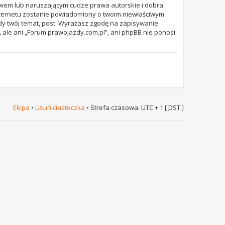
awem lub naruszającym cudze prawa autorskie i dobra
internetu zostanie powiadomiony o twoim niewłaściwym
dy twój temat, post. Wyrażasz zgodę na zapisywanie
 ale ani „Forum prawojazdy.com.pl”, ani phpBB nie ponosi
Ekipa
•
Usuń ciasteczka
• Strefa czasowa: UTC + 1 [
DST
]