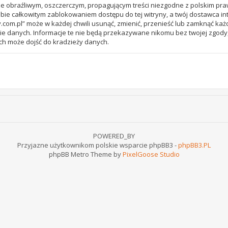
e obraźliwym, oszczerczym, propagującym treści niezgodne z polskim pr
bie całkowitym zablokowaniem dostępu do tej witryny, a twój dostawca 
com.pl” może w każdej chwili usunąć, zmienić, przenieść lub zamknąć każ
ie danych. Informacje te nie będą przekazywane nikomu bez twojej zgody,
ch może dojść do kradzieży danych.
POWERED_BY
Przyjazne użytkownikom polskie wsparcie phpBB3 -
phpBB3.PL
phpBB Metro Theme by
PixelGoose Studio