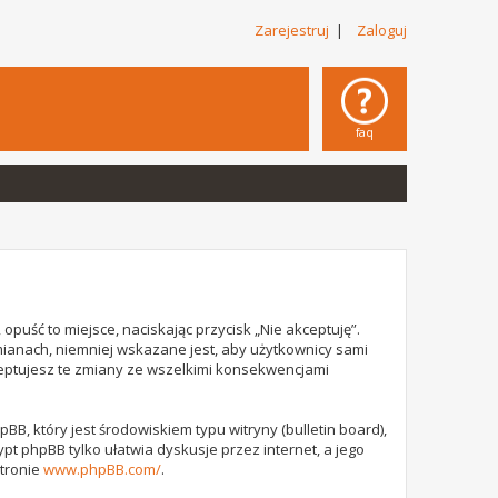
Zarejestruj
|
Zaloguj
faq
opuść to miejsce, naciskając przycisk „Nie akceptuję”.
mianach, niemniej wskazane jest, aby użytkownicy sami
ceptujesz te zmiany ze wszelkimi konsekwencjami
B, który jest środowiskiem typu witryny (bulletin board),
rypt phpBB tylko ułatwia dyskusje przez internet, a jego
stronie
www.phpBB.com/
.