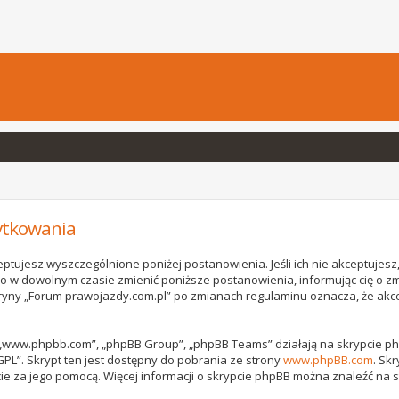
ytkowania
ptujesz wyszczególnione poniżej postanowienia. Jeśli ich nie akceptujesz, 
o w dowolnym czasie zmienić poniższe postanowienia, informując cię o z
witryny „Forum prawojazdy.com.pl” po zmianach regulaminu oznacza, że ak
, „www.phpbb.com”, „phpBB Group”, „phpBB Teams” działają na skrypcie phpB
GPL”. Skrypt ten jest dostępny do pobrania ze strony
www.phpBB.com
. Sk
ie za jego pomocą. Więcej informacji o skrypcie phpBB można znaleźć na 