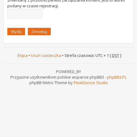
zmieniany z poziomu panelu zarządzania kontem, jest to adres
podany w czasie rejestracji.
Ekipa
•
Usuń ciasteczka
• Strefa czasowa: UTC + 1 [
DST
]
POWERED_BY
Przyjazne użytkownikom polskie wsparcie phpBB3 -
phpBB3.PL
phpBB Metro Theme by
PixelGoose Studio