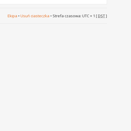
Ekipa
•
Usuń ciasteczka
• Strefa czasowa: UTC + 1 [
DST
]