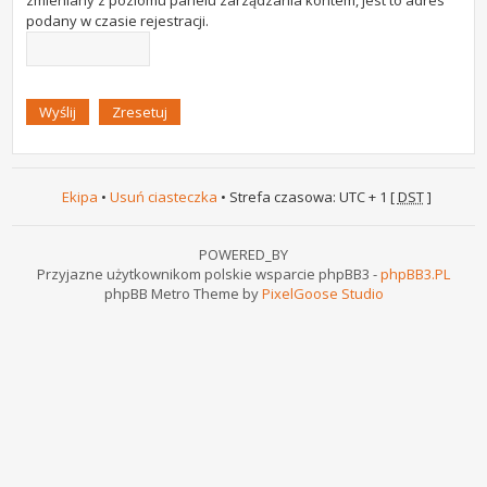
zmieniany z poziomu panelu zarządzania kontem, jest to adres
podany w czasie rejestracji.
Ekipa
•
Usuń ciasteczka
• Strefa czasowa: UTC + 1 [
DST
]
POWERED_BY
Przyjazne użytkownikom polskie wsparcie phpBB3 -
phpBB3.PL
phpBB Metro Theme by
PixelGoose Studio