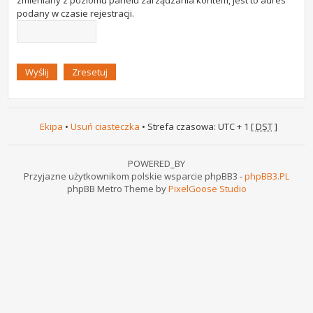
zmieniany z poziomu panelu zarządzania kontem, jest to adres
podany w czasie rejestracji.
Ekipa
•
Usuń ciasteczka
• Strefa czasowa: UTC + 1 [
DST
]
POWERED_BY
Przyjazne użytkownikom polskie wsparcie phpBB3 -
phpBB3.PL
phpBB Metro Theme by
PixelGoose Studio