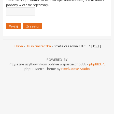
zmieniany z poziomu panelu zarządzania kontem, jest to adres
podany w czasie rejestracji.
Ekipa
•
Usuń ciasteczka
• Strefa czasowa: UTC + 1 [
DST
]
POWERED_BY
Przyjazne użytkownikom polskie wsparcie phpBB3 -
phpBB3.PL
phpBB Metro Theme by
PixelGoose Studio