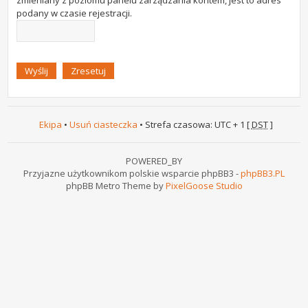
zmieniany z poziomu panelu zarządzania kontem, jest to adres
podany w czasie rejestracji.
Ekipa
•
Usuń ciasteczka
• Strefa czasowa: UTC + 1 [
DST
]
POWERED_BY
Przyjazne użytkownikom polskie wsparcie phpBB3 -
phpBB3.PL
phpBB Metro Theme by
PixelGoose Studio