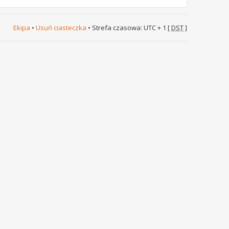
Ekipa
•
Usuń ciasteczka
• Strefa czasowa: UTC + 1 [
DST
]