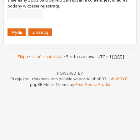
zmieniany z poziomu panelu zarządzania kontem, jest to adres
podany w czasie rejestracji.
Ekipa
•
Usuń ciasteczka
• Strefa czasowa: UTC + 1 [
DST
]
POWERED_BY
Przyjazne użytkownikom polskie wsparcie phpBB3 -
phpBB3.PL
phpBB Metro Theme by
PixelGoose Studio