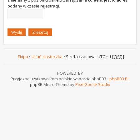
zmieniany z poziomu panelu zarządzania kontem, jest to adres
podany w czasie rejestracji.
Ekipa
•
Usuń ciasteczka
• Strefa czasowa: UTC + 1 [
DST
]
POWERED_BY
Przyjazne użytkownikom polskie wsparcie phpBB3 -
phpBB3.PL
phpBB Metro Theme by
PixelGoose Studio