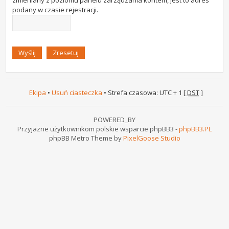
zmieniany z poziomu panelu zarządzania kontem, jest to adres
podany w czasie rejestracji.
Ekipa
•
Usuń ciasteczka
• Strefa czasowa: UTC + 1 [
DST
]
POWERED_BY
Przyjazne użytkownikom polskie wsparcie phpBB3 -
phpBB3.PL
phpBB Metro Theme by
PixelGoose Studio