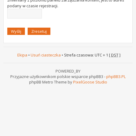
zmieniany z poziomu panelu zarządzania kontem, jest to adres
podany w czasie rejestracji.
Ekipa
•
Usuń ciasteczka
• Strefa czasowa: UTC + 1 [
DST
]
POWERED_BY
Przyjazne użytkownikom polskie wsparcie phpBB3 -
phpBB3.PL
phpBB Metro Theme by
PixelGoose Studio