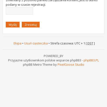
zmieniany z poziomu panelu zarządzania kontem, jest to adres
podany w czasie rejestracji.
Ekipa
•
Usuń ciasteczka
• Strefa czasowa: UTC + 1 [
DST
]
POWERED_BY
Przyjazne użytkownikom polskie wsparcie phpBB3 -
phpBB3.PL
phpBB Metro Theme by
PixelGoose Studio