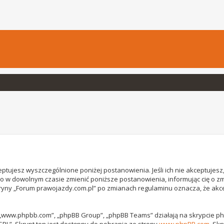
ptujesz wyszczególnione poniżej postanowienia. Jeśli ich nie akceptujesz, 
o w dowolnym czasie zmienić poniższe postanowienia, informując cię o z
witryny „Forum prawojazdy.com.pl” po zmianach regulaminu oznacza, że ak
, „www.phpbb.com”, „phpBB Group”, „phpBB Teams” działają na skrypcie phpB
GPL”. Skrypt ten jest dostępny do pobrania ze strony
www.phpBB.com
. Sk