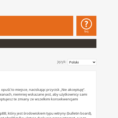
faq
Język:
opuść to miejsce, naciskając przycisk „Nie akceptuję”.
mianach, niemniej wskazane jest, aby użytkownicy sami
ceptujesz te zmiany ze wszelkimi konsekwencjami
B, który jest środowiskiem typu witryny (bulletin board),
rypt phpBB tylko ułatwia dyskusje przez internet, a jego