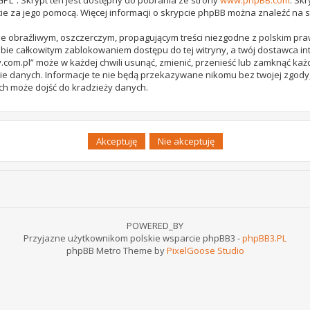
ie za jego pomocą. Więcej informacji o skrypcie phpBB można znaleźć na 
e obraźliwym, oszczerczym, propagującym treści niezgodne z polskim pr
bie całkowitym zablokowaniem dostępu do tej witryny, a twój dostawca 
com.pl” może w każdej chwili usunąć, zmienić, przenieść lub zamknąć każ
ie danych. Informacje te nie będą przekazywane nikomu bez twojej zgody,
ch może dojść do kradzieży danych.
POWERED_BY
Przyjazne użytkownikom polskie wsparcie phpBB3 -
phpBB3.PL
phpBB Metro Theme by
PixelGoose Studio