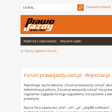
Zaawansowane
Wątki bez odpowiedzi
Aktywne wątki
Strona główna forum
Forum prawojazdy.com.pl - Rejestracja
Rejestrując się na witrynie „Forum prawojazdy.com.pl” akce
Administracja witryny „Forum prawojazdy.com.pl” ma praw
regularnie zaglądali do tego regulaminu. Korzystanie z 
prawnymi.
Nasze fora zwane też „one”, „ich”, „je”, „phpBB software”
wydanym na licencji „
General Public License
” zwanej też „