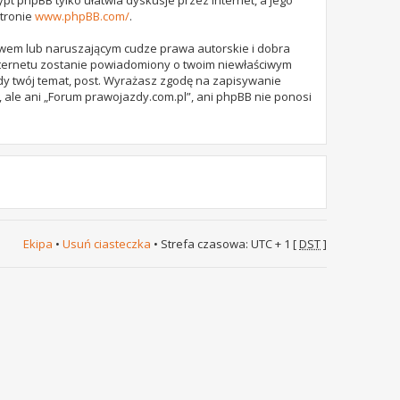
stronie
www.phpBB.com/
.
awem lub naruszającym cudze prawa autorskie i dobra
internetu zostanie powiadomiony o twoim niewłaściwym
dy twój temat, post. Wyrażasz zgodę na zapisywanie
 ale ani „Forum prawojazdy.com.pl”, ani phpBB nie ponosi
Ekipa
•
Usuń ciasteczka
• Strefa czasowa: UTC + 1 [
DST
]