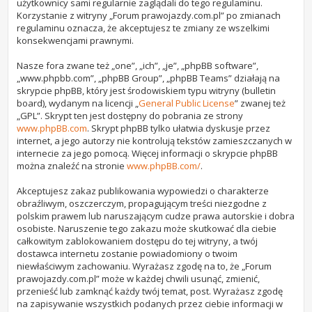
użytkownicy sami regularnie zaglądali do tego regulaminu.
Korzystanie z witryny „Forum prawojazdy.com.pl” po zmianach
regulaminu oznacza, że akceptujesz te zmiany ze wszelkimi
konsekwencjami prawnymi.
Nasze fora zwane też „one”, „ich”, „je”, „phpBB software”,
„www.phpbb.com”, „phpBB Group”, „phpBB Teams” działają na
skrypcie phpBB, który jest środowiskiem typu witryny (bulletin
board), wydanym na licencji „
General Public License
” zwanej też
„GPL”. Skrypt ten jest dostępny do pobrania ze strony
www.phpBB.com
. Skrypt phpBB tylko ułatwia dyskusje przez
internet, a jego autorzy nie kontrolują tekstów zamieszczanych w
internecie za jego pomocą. Więcej informacji o skrypcie phpBB
można znaleźć na stronie
www.phpBB.com/
.
Akceptujesz zakaz publikowania wypowiedzi o charakterze
obraźliwym, oszczerczym, propagującym treści niezgodne z
polskim prawem lub naruszającym cudze prawa autorskie i dobra
osobiste. Naruszenie tego zakazu może skutkować dla ciebie
całkowitym zablokowaniem dostępu do tej witryny, a twój
dostawca internetu zostanie powiadomiony o twoim
niewłaściwym zachowaniu. Wyrażasz zgodę na to, że „Forum
prawojazdy.com.pl” może w każdej chwili usunąć, zmienić,
przenieść lub zamknąć każdy twój temat, post. Wyrażasz zgodę
na zapisywanie wszystkich podanych przez ciebie informacji w