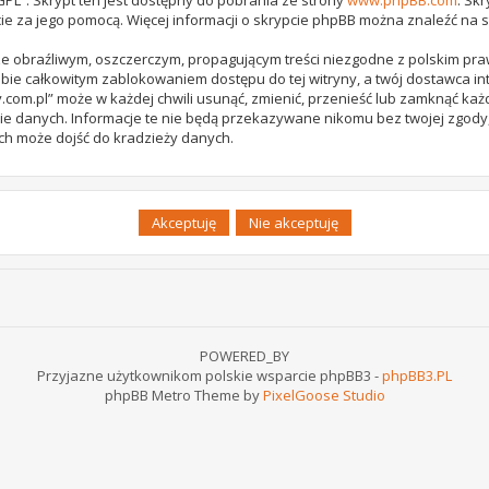
ie za jego pomocą. Więcej informacji o skrypcie phpBB można znaleźć na 
e obraźliwym, oszczerczym, propagującym treści niezgodne z polskim pr
bie całkowitym zablokowaniem dostępu do tej witryny, a twój dostawca 
com.pl” może w każdej chwili usunąć, zmienić, przenieść lub zamknąć każ
ie danych. Informacje te nie będą przekazywane nikomu bez twojej zgody,
ch może dojść do kradzieży danych.
POWERED_BY
Przyjazne użytkownikom polskie wsparcie phpBB3 -
phpBB3.PL
phpBB Metro Theme by
PixelGoose Studio