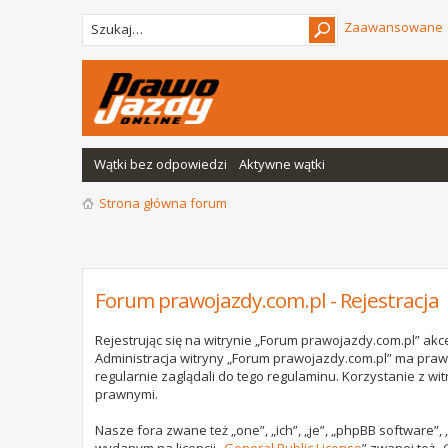
Zaawansowane
Wątki bez odpowiedzi
Aktywne wątki
Strona główna forum
Forum prawojazdy.com.pl - Rejestracja
Rejestrując się na witrynie „Forum prawojazdy.com.pl” akce
Administracja witryny „Forum prawojazdy.com.pl” ma praw
regularnie zaglądali do tego regulaminu. Korzystanie z 
prawnymi.
Nasze fora zwane też „one”, „ich”, „je”, „phpBB software”
wydanym na licencji „
General Public License
” zwanej też „