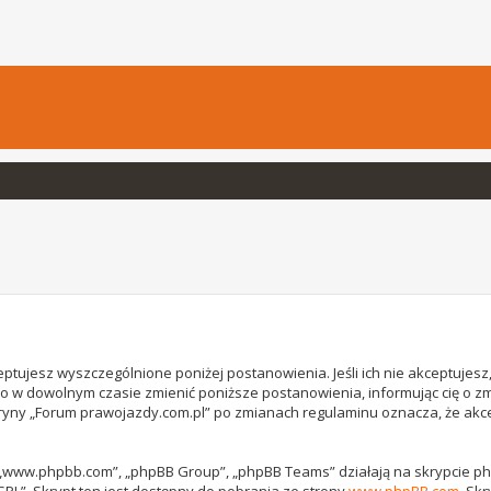
ptujesz wyszczególnione poniżej postanowienia. Jeśli ich nie akceptujesz, 
o w dowolnym czasie zmienić poniższe postanowienia, informując cię o z
witryny „Forum prawojazdy.com.pl” po zmianach regulaminu oznacza, że ak
, „www.phpbb.com”, „phpBB Group”, „phpBB Teams” działają na skrypcie phpB
GPL”. Skrypt ten jest dostępny do pobrania ze strony
www.phpBB.com
. Sk