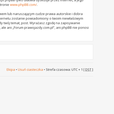
stronie
www.phpBB.com/
.
awem lub naruszającym cudze prawa autorskie i dobra
internetu zostanie powiadomiony o twoim niewłaściwym
dy twój temat, post. Wyrażasz zgodę na zapisywanie
 ale ani „Forum prawojazdy.com.pl”, ani phpBB nie ponosi
Ekipa
•
Usuń ciasteczka
• Strefa czasowa: UTC + 1 [
DST
]