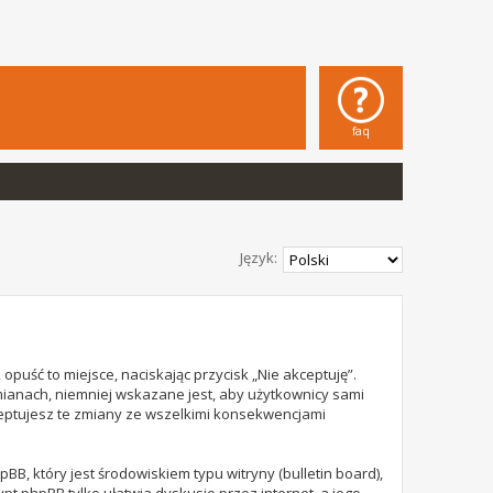
faq
Język:
opuść to miejsce, naciskając przycisk „Nie akceptuję”.
mianach, niemniej wskazane jest, aby użytkownicy sami
ceptujesz te zmiany ze wszelkimi konsekwencjami
B, który jest środowiskiem typu witryny (bulletin board),
rypt phpBB tylko ułatwia dyskusje przez internet, a jego