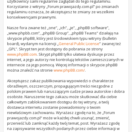
użytkownicy sami regularnie zaglądali do tego regulaminu.
Korzystanie z witryny „Forum prawojazdy.com.pl” po zmianach
regulaminu oznacza, że akceptujesz te zmiany ze wszelkimi
konsekwencjami prawnymi.
Nasze fora zwane też „one”, „ich”, „je”, „phpBB software”,
„www.phpbb.com”, „phpBB Group”, „phpBB Teams” działają na
skrypcie phpBB, który jest środowiskiem typu witryny (bulletin
board), wydanym na licencji „
General Public License
” zwanej też
„GPL”. Skrypt ten jest dostępny do pobrania ze strony
www.phpBB.com
. Skrypt phpBB tylko ułatwia dyskusje przez
internet, a jego autorzy nie kontrolują tekstów zamieszczanych w
internecie za jego pomocą. Więcej informacji o skrypcie phpBB
można znaleźć na stronie
www.phpBB.com/
.
Akceptujesz zakaz publikowania wypowiedzi o charakterze
obraźliwym, oszczerczym, propagującym treści niezgodne z
polskim prawem lub naruszającym cudze prawa autorskie i dobra
osobiste. Naruszenie tego zakazu może skutkować dla ciebie
całkowitym zablokowaniem dostępu do tej witryny, a twój
dostawca internetu zostanie powiadomiony o twoim
niewłaściwym zachowaniu. Wyrażasz zgodę na to, że „Forum
prawojazdy.com.pl” może w każdej chwili usunąć, zmienić,
przenieść lub zamknąć każdy twój temat, post. Wyrażasz zgodę
na zapisywanie wszystkich podanych przez ciebie informacji w