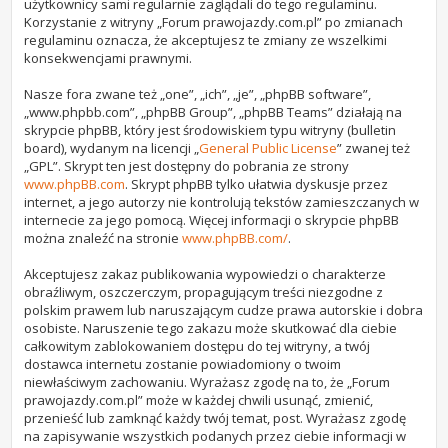
użytkownicy sami regularnie zaglądali do tego regulaminu.
Korzystanie z witryny „Forum prawojazdy.com.pl” po zmianach
regulaminu oznacza, że akceptujesz te zmiany ze wszelkimi
konsekwencjami prawnymi.
Nasze fora zwane też „one”, „ich”, „je”, „phpBB software”,
„www.phpbb.com”, „phpBB Group”, „phpBB Teams” działają na
skrypcie phpBB, który jest środowiskiem typu witryny (bulletin
board), wydanym na licencji „
General Public License
” zwanej też
„GPL”. Skrypt ten jest dostępny do pobrania ze strony
www.phpBB.com
. Skrypt phpBB tylko ułatwia dyskusje przez
internet, a jego autorzy nie kontrolują tekstów zamieszczanych w
internecie za jego pomocą. Więcej informacji o skrypcie phpBB
można znaleźć na stronie
www.phpBB.com/
.
Akceptujesz zakaz publikowania wypowiedzi o charakterze
obraźliwym, oszczerczym, propagującym treści niezgodne z
polskim prawem lub naruszającym cudze prawa autorskie i dobra
osobiste. Naruszenie tego zakazu może skutkować dla ciebie
całkowitym zablokowaniem dostępu do tej witryny, a twój
dostawca internetu zostanie powiadomiony o twoim
niewłaściwym zachowaniu. Wyrażasz zgodę na to, że „Forum
prawojazdy.com.pl” może w każdej chwili usunąć, zmienić,
przenieść lub zamknąć każdy twój temat, post. Wyrażasz zgodę
na zapisywanie wszystkich podanych przez ciebie informacji w