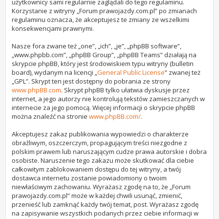
użytkownicy sami regularnie zaglądali do tego regulaminu.
Korzystanie z witryny „Forum prawojazdy.com.pl” po zmianach
regulaminu oznacza, że akceptujesz te zmiany ze wszelkimi
konsekwencjami prawnymi.
Nasze fora zwane też „one”, „ich”, „je”, „phpBB software”,
„www.phpbb.com”, „phpBB Group”, „phpBB Teams” działają na
skrypcie phpBB, który jest środowiskiem typu witryny (bulletin
board), wydanym na licencji „
General Public License
” zwanej też
„GPL”. Skrypt ten jest dostępny do pobrania ze strony
www.phpBB.com
. Skrypt phpBB tylko ułatwia dyskusje przez
internet, a jego autorzy nie kontrolują tekstów zamieszczanych w
internecie za jego pomocą. Więcej informacji o skrypcie phpBB
można znaleźć na stronie
www.phpBB.com/
.
Akceptujesz zakaz publikowania wypowiedzi o charakterze
obraźliwym, oszczerczym, propagującym treści niezgodne z
polskim prawem lub naruszającym cudze prawa autorskie i dobra
osobiste. Naruszenie tego zakazu może skutkować dla ciebie
całkowitym zablokowaniem dostępu do tej witryny, a twój
dostawca internetu zostanie powiadomiony o twoim
niewłaściwym zachowaniu. Wyrażasz zgodę na to, że „Forum
prawojazdy.com.pl” może w każdej chwili usunąć, zmienić,
przenieść lub zamknąć każdy twój temat, post. Wyrażasz zgodę
na zapisywanie wszystkich podanych przez ciebie informacji w