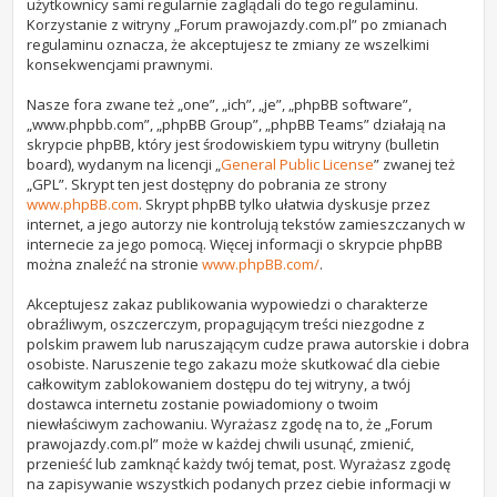
użytkownicy sami regularnie zaglądali do tego regulaminu.
Korzystanie z witryny „Forum prawojazdy.com.pl” po zmianach
regulaminu oznacza, że akceptujesz te zmiany ze wszelkimi
konsekwencjami prawnymi.
Nasze fora zwane też „one”, „ich”, „je”, „phpBB software”,
„www.phpbb.com”, „phpBB Group”, „phpBB Teams” działają na
skrypcie phpBB, który jest środowiskiem typu witryny (bulletin
board), wydanym na licencji „
General Public License
” zwanej też
„GPL”. Skrypt ten jest dostępny do pobrania ze strony
www.phpBB.com
. Skrypt phpBB tylko ułatwia dyskusje przez
internet, a jego autorzy nie kontrolują tekstów zamieszczanych w
internecie za jego pomocą. Więcej informacji o skrypcie phpBB
można znaleźć na stronie
www.phpBB.com/
.
Akceptujesz zakaz publikowania wypowiedzi o charakterze
obraźliwym, oszczerczym, propagującym treści niezgodne z
polskim prawem lub naruszającym cudze prawa autorskie i dobra
osobiste. Naruszenie tego zakazu może skutkować dla ciebie
całkowitym zablokowaniem dostępu do tej witryny, a twój
dostawca internetu zostanie powiadomiony o twoim
niewłaściwym zachowaniu. Wyrażasz zgodę na to, że „Forum
prawojazdy.com.pl” może w każdej chwili usunąć, zmienić,
przenieść lub zamknąć każdy twój temat, post. Wyrażasz zgodę
na zapisywanie wszystkich podanych przez ciebie informacji w