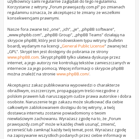
użytkownicy sami regularnie zaglądali do tego regulaminu.
Korzystanie z witryny „Forum prawojazdy.com.pl” po zmianach
regulaminu oznacza, że akceptujesz te zmiany ze wszelkimi
konsekwencjami prawnymi.
Nasze fora zwane też „one”, „ich”, „je”, „phpBB software”,
„www.phpbb.com”, „phpBB Group”, „phpBB Teams” działają na
skrypcie phpBB, który jest środowiskiem typu witryny (bulletin
board), wydanym na licencji „
General Public License
” zwanej też
„GPL”. Skrypt ten jest dostępny do pobrania ze strony
www.phpBB.com
. Skrypt phpBB tylko ułatwia dyskusje przez
internet, a jego autorzy nie kontrolują tekstów zamieszczanych w
internecie za jego pomocą. Więcej informacji o skrypcie phpBB
można znaleźć na stronie
www.phpBB.com/
.
Akceptujesz zakaz publikowania wypowiedzi o charakterze
obraźliwym, oszczerczym, propagującym treści niezgodne z
polskim prawem lub naruszającym cudze prawa autorskie i dobra
osobiste. Naruszenie tego zakazu może skutkować dla ciebie
całkowitym zablokowaniem dostępu do tej witryny, a twój
dostawca internetu zostanie powiadomiony o twoim
niewłaściwym zachowaniu. Wyrażasz zgodę na to, że „Forum
prawojazdy.com.pl” może w każdej chwili usunąć, zmienić,
przenieść lub zamknąć każdy twój temat, post. Wyrażasz zgodę
na zapisywanie wszystkich podanych przez ciebie informacji w