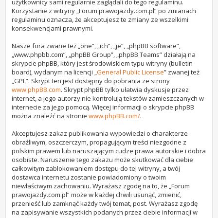
użytkownicy sami regularnie zaglądali do tego regulaminu.
Korzystanie z witryny „Forum prawojazdy.com.pl” po zmianach
regulaminu oznacza, że akceptujesz te zmiany ze wszelkimi
konsekwencjami prawnymi.
Nasze fora zwane też „one”, „ich”, „je”, „phpBB software”,
„www.phpbb.com”, „phpBB Group”, „phpBB Teams” działają na
skrypcie phpBB, który jest środowiskiem typu witryny (bulletin
board), wydanym na licencji „
General Public License
” zwanej też
„GPL”. Skrypt ten jest dostępny do pobrania ze strony
www.phpBB.com
. Skrypt phpBB tylko ułatwia dyskusje przez
internet, a jego autorzy nie kontrolują tekstów zamieszczanych w
internecie za jego pomocą. Więcej informacji o skrypcie phpBB
można znaleźć na stronie
www.phpBB.com/
.
Akceptujesz zakaz publikowania wypowiedzi o charakterze
obraźliwym, oszczerczym, propagującym treści niezgodne z
polskim prawem lub naruszającym cudze prawa autorskie i dobra
osobiste. Naruszenie tego zakazu może skutkować dla ciebie
całkowitym zablokowaniem dostępu do tej witryny, a twój
dostawca internetu zostanie powiadomiony o twoim
niewłaściwym zachowaniu. Wyrażasz zgodę na to, że „Forum
prawojazdy.com.pl” może w każdej chwili usunąć, zmienić,
przenieść lub zamknąć każdy twój temat, post. Wyrażasz zgodę
na zapisywanie wszystkich podanych przez ciebie informacji w