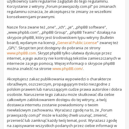
użytkownicy sami regularnie zaglądali do tego regulaminu.
Korzystanie z witryny „Forum prawojazdy.com.pl” po zmianach
regulaminu oznacza, że akceptujesz te zmiany ze wszelkimi
konsekwencjami prawnymi.
Nasze fora zwane też „one”, „ich”, „je”, „phpBB software”,
„www.phpbb.com”, „phpBB Group”, „phpBB Teams” działają na
skrypcie phpBB, który jest środowiskiem typu witryny (bulletin
board), wydanym na licencji „
General Public License
” zwanej też
„GPL”. Skrypt ten jest dostępny do pobrania ze strony
www.phpBB.com
. Skrypt phpBB tylko ułatwia dyskusje przez
internet, a jego autorzy nie kontrolują tekstów zamieszczanych w
internecie za jego pomocą. Więcej informacji o skrypcie phpBB
można znaleźć na stronie
www.phpBB.com/
.
Akceptujesz zakaz publikowania wypowiedzi o charakterze
obraźliwym, oszczerczym, propagującym treści niezgodne z
polskim prawem lub naruszającym cudze prawa autorskie i dobra
osobiste. Naruszenie tego zakazu może skutkować dla ciebie
całkowitym zablokowaniem dostępu do tej witryny, a twój
dostawca internetu zostanie powiadomiony o twoim
niewłaściwym zachowaniu. Wyrażasz zgodę na to, że „Forum
prawojazdy.com.pl” może w każdej chwili usunąć, zmienić,
przenieść lub zamknąć każdy twój temat, post. Wyrażasz zgodę
na zapisywanie wszystkich podanych przez ciebie informacji w