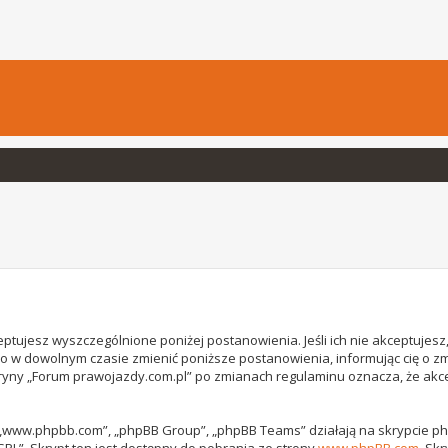
ptujesz wyszczególnione poniżej postanowienia. Jeśli ich nie akceptujesz, 
o w dowolnym czasie zmienić poniższe postanowienia, informując cię o z
witryny „Forum prawojazdy.com.pl” po zmianach regulaminu oznacza, że ak
, „www.phpbb.com”, „phpBB Group”, „phpBB Teams” działają na skrypcie phpB
GPL”. Skrypt ten jest dostępny do pobrania ze strony
www.phpBB.com
. Sk