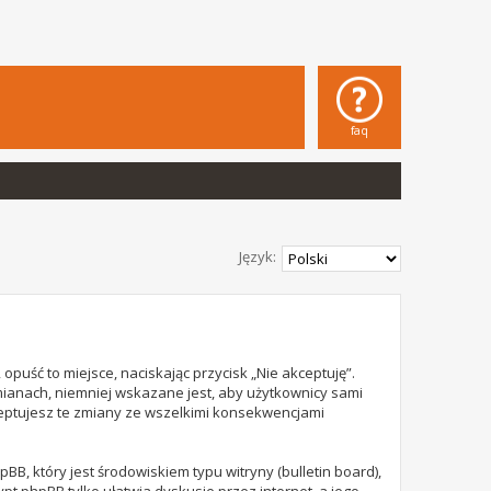
faq
Język:
opuść to miejsce, naciskając przycisk „Nie akceptuję”.
mianach, niemniej wskazane jest, aby użytkownicy sami
ceptujesz te zmiany ze wszelkimi konsekwencjami
B, który jest środowiskiem typu witryny (bulletin board),
rypt phpBB tylko ułatwia dyskusje przez internet, a jego