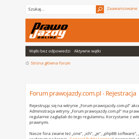
Zaawansowane
Wątki bez odpowiedzi
Aktywne wątki
Strona główna forum
Forum prawojazdy.com.pl - Rejestracja
Rejestrując się na witrynie „Forum prawojazdy.com.pl” akce
Administracja witryny „Forum prawojazdy.com.pl” ma praw
regularnie zaglądali do tego regulaminu. Korzystanie z 
prawnymi.
Nasze fora zwane też „one”, „ich”, „je”, „phpBB software”
wydanym na licencji „
General Public License
” zwanej też „