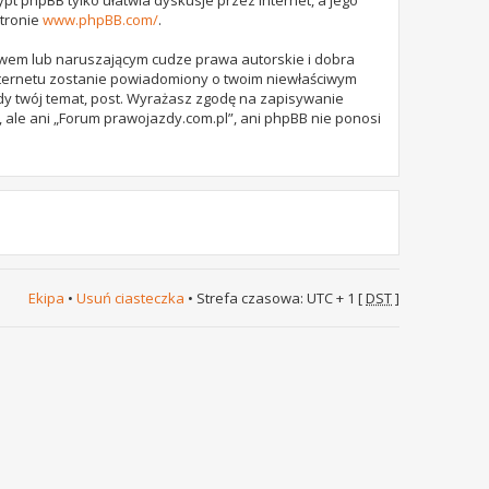
stronie
www.phpBB.com/
.
awem lub naruszającym cudze prawa autorskie i dobra
internetu zostanie powiadomiony o twoim niewłaściwym
dy twój temat, post. Wyrażasz zgodę na zapisywanie
 ale ani „Forum prawojazdy.com.pl”, ani phpBB nie ponosi
Ekipa
•
Usuń ciasteczka
• Strefa czasowa: UTC + 1 [
DST
]