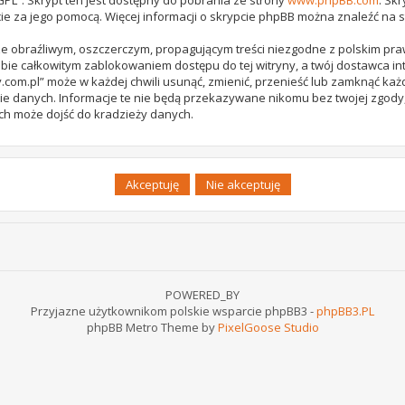
ie za jego pomocą. Więcej informacji o skrypcie phpBB można znaleźć na 
e obraźliwym, oszczerczym, propagującym treści niezgodne z polskim pr
bie całkowitym zablokowaniem dostępu do tej witryny, a twój dostawca 
com.pl” może w każdej chwili usunąć, zmienić, przenieść lub zamknąć każ
ie danych. Informacje te nie będą przekazywane nikomu bez twojej zgody,
ch może dojść do kradzieży danych.
POWERED_BY
Przyjazne użytkownikom polskie wsparcie phpBB3 -
phpBB3.PL
phpBB Metro Theme by
PixelGoose Studio