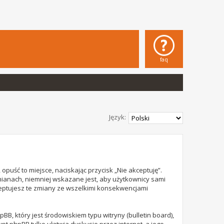
faq
Język:
opuść to miejsce, naciskając przycisk „Nie akceptuję”.
mianach, niemniej wskazane jest, aby użytkownicy sami
ceptujesz te zmiany ze wszelkimi konsekwencjami
B, który jest środowiskiem typu witryny (bulletin board),
rypt phpBB tylko ułatwia dyskusje przez internet, a jego