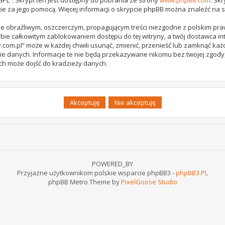
ie za jego pomocą. Więcej informacji o skrypcie phpBB można znaleźć na 
e obraźliwym, oszczerczym, propagującym treści niezgodne z polskim pr
bie całkowitym zablokowaniem dostępu do tej witryny, a twój dostawca 
com.pl” może w każdej chwili usunąć, zmienić, przenieść lub zamknąć każ
ie danych. Informacje te nie będą przekazywane nikomu bez twojej zgody,
ch może dojść do kradzieży danych.
POWERED_BY
Przyjazne użytkownikom polskie wsparcie phpBB3 -
phpBB3.PL
phpBB Metro Theme by
PixelGoose Studio