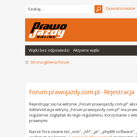
Zaawansowane
Wątki bez odpowiedzi
Aktywne wątki
Strona główna forum
Forum prawojazdy.com.pl - Rejestracja
Rejestrując się na witrynie „Forum prawojazdy.com.pl” akce
Administracja witryny „Forum prawojazdy.com.pl” ma praw
regularnie zaglądali do tego regulaminu. Korzystanie z 
prawnymi.
Nasze fora zwane też „one”, „ich”, „je”, „phpBB software”
wydanym na licencji „
General Public License
” zwanej też „