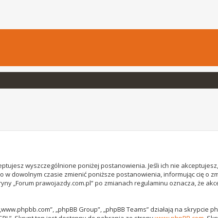
ptujesz wyszczególnione poniżej postanowienia. Jeśli ich nie akceptujesz, 
o w dowolnym czasie zmienić poniższe postanowienia, informując cię o z
witryny „Forum prawojazdy.com.pl” po zmianach regulaminu oznacza, że ak
, „www.phpbb.com”, „phpBB Group”, „phpBB Teams” działają na skrypcie phpB
GPL”. Skrypt ten jest dostępny do pobrania ze strony
www.phpBB.com
. Sk