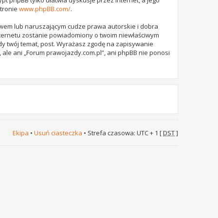
stronie
www.phpBB.com/
.
awem lub naruszającym cudze prawa autorskie i dobra
internetu zostanie powiadomiony o twoim niewłaściwym
dy twój temat, post. Wyrażasz zgodę na zapisywanie
 ale ani „Forum prawojazdy.com.pl”, ani phpBB nie ponosi
Ekipa
•
Usuń ciasteczka
• Strefa czasowa: UTC + 1 [
DST
]