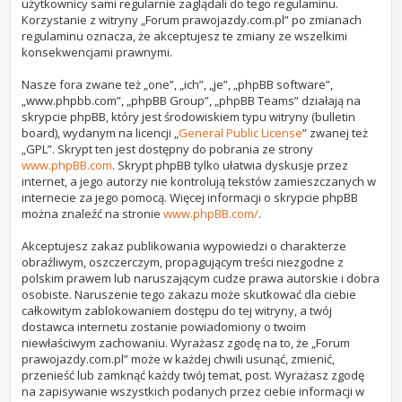
użytkownicy sami regularnie zaglądali do tego regulaminu.
Korzystanie z witryny „Forum prawojazdy.com.pl” po zmianach
regulaminu oznacza, że akceptujesz te zmiany ze wszelkimi
konsekwencjami prawnymi.
Nasze fora zwane też „one”, „ich”, „je”, „phpBB software”,
„www.phpbb.com”, „phpBB Group”, „phpBB Teams” działają na
skrypcie phpBB, który jest środowiskiem typu witryny (bulletin
board), wydanym na licencji „
General Public License
” zwanej też
„GPL”. Skrypt ten jest dostępny do pobrania ze strony
www.phpBB.com
. Skrypt phpBB tylko ułatwia dyskusje przez
internet, a jego autorzy nie kontrolują tekstów zamieszczanych w
internecie za jego pomocą. Więcej informacji o skrypcie phpBB
można znaleźć na stronie
www.phpBB.com/
.
Akceptujesz zakaz publikowania wypowiedzi o charakterze
obraźliwym, oszczerczym, propagującym treści niezgodne z
polskim prawem lub naruszającym cudze prawa autorskie i dobra
osobiste. Naruszenie tego zakazu może skutkować dla ciebie
całkowitym zablokowaniem dostępu do tej witryny, a twój
dostawca internetu zostanie powiadomiony o twoim
niewłaściwym zachowaniu. Wyrażasz zgodę na to, że „Forum
prawojazdy.com.pl” może w każdej chwili usunąć, zmienić,
przenieść lub zamknąć każdy twój temat, post. Wyrażasz zgodę
na zapisywanie wszystkich podanych przez ciebie informacji w